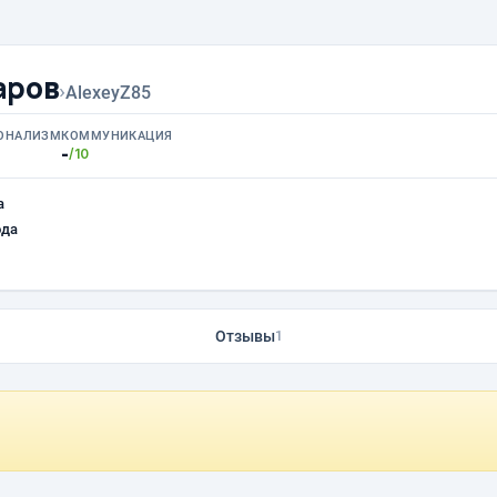
аров
›
AlexeyZ85
ОНАЛИЗМ
КОММУНИКАЦИЯ
-
/10
а
ода
Отзывы
1