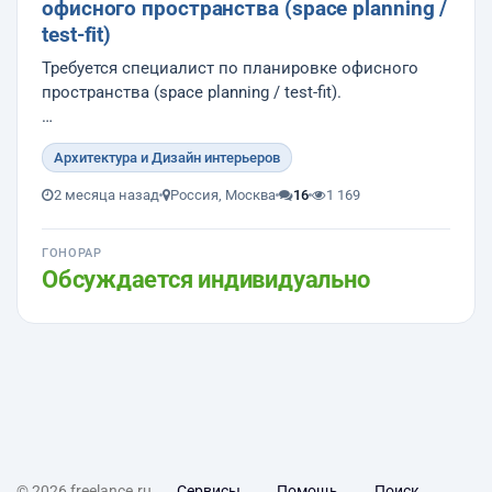
офисного пространства (space planning /
test-fit)
Требуется специалист по планировке офисного
пространства (space planning / test-fit).
Задача:
Архитектура и Дизайн интерьеров
Компания планирует арендовать офис в Москве.
2 месяца назад
Россия, Москва
16
1 169
Необходимо разработать оптимальную планировку
помещения и схему расстановки рабочих мест.
ГОНОРАР
Обсуждается индивидуально
Исходные данные:
© 2026 freelance.ru
Сервисы
Помощь
Поиск