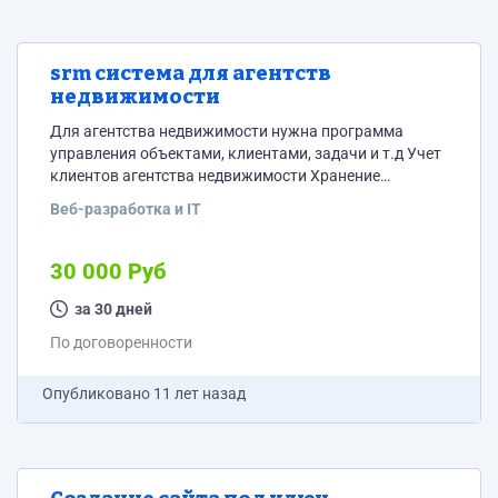
srm система для агентств
недвижимости
Для агентства недвижимости нужна программа
управления объектами, клиентами, задачи и т.д Учет
клиентов агентства недвижимости Хранение
контактных данных о клиентах Учет объектов
Веб-разработка и IT
недвижимости (жилая, коммерческая недвижимость)
Учет предварительных заявок клиентов Учет сделок
на всех этапах Учет договоров Контроль платежей
30 000 Руб
Учет расходов агентства Настройка напоминаний о
различных событиях Формирование документов по
за 30 дней
шаблонам Формирование отчетов Хранение
По договоренности
информации о сотрудниках (агентах) Настройка
персональных прав доступа
Опубликовано
11 лет назад