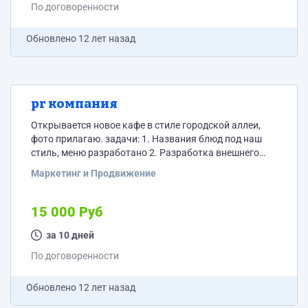
По договоренности
Обновлено
12 лет назад
pr компания
Открывается новое кафе в стиле городской аллеи,
фото прилагаю. задачи: 1. Названия блюд под наш
стиль, меню разработано 2. Разработка внешнего
вида меню, стоимость изготовления, материал 3.
Маркетинг и Продвижение
Рекламные банеры для соц сетей 4. Текстовая
реклама для журнала, соц сетей. 5. Макет банера для
улицы, плаката. 6. Название АРТ кафе 7. Стиль
15 000 Руб
визитки. 8. PR реклама, что входит в неё
за 10 дней
По договоренности
Обновлено
12 лет назад