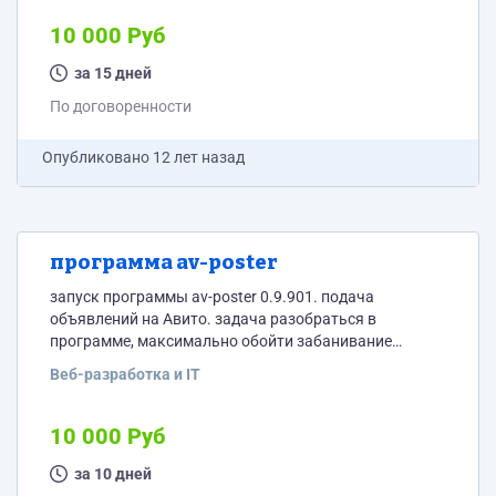
10 000 Руб
за 15 дней
По договоренности
Опубликовано
12 лет назад
программа av-poster
запуск программы av-poster 0.9.901. подача
объявлений на Авито. задача разобраться в
программе, максимально обойти забанивание
обьявлений. подача обьявлений по продаже
Веб-разработка и IT
недвижимости. количество 200 - 300 обьектов.
работа на постоянку. оплата будет за каждый
обьект. по цене договоримся.
10 000 Руб
за 10 дней