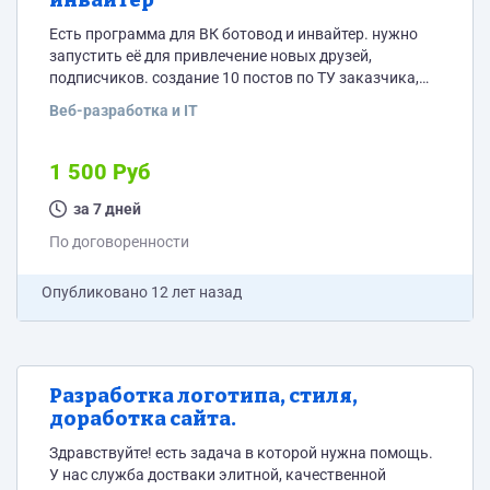
инвайтер
Есть программа для ВК ботовод и инвайтер. нужно
запустить её для привлечение новых друзей,
подписчиков. создание 10 постов по ТУ заказчика,
запуск программы в несколько потоков, работа с
Веб-разработка и IT
анти капчой, прокси и т.д. так чтоб не забанили,
никакой супер атаки. программа должна работать в
безопасном режиме.
1 500 Руб
за 7 дней
По договоренности
Опубликовано
12 лет назад
Разработка логотипа, стиля,
доработка сайта.
Здравствуйте! есть задача в которой нужна помощь.
У нас служба достваки элитной, качественной