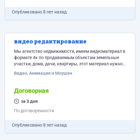
Опубликовано
8 лет назад
видео редактирование
Мы агентство недвижимости, имеем видеоматериал в
формате 4к по продаваемым объектам земельные
участки, дома, дачи, квартиры, этот материал нужно
смонтировать в мини презентацию объекта
Видео, Анимация и Моушен
конечный хронометраж 2-3 минуты. Работа на
постоянной основе. готовы выслушать Ваши
предложения, спасибо!
Договорная
за 3 дня
По договоренности
Опубликовано
8 лет назад