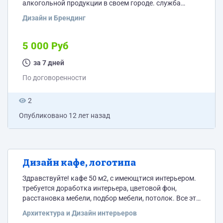
алкогольной продукции в своем городе. служба
доставки "Звони Заходи". Нужен ЛОГО, визитка,
Дизайн и Брендинг
которая внушает доверие доставки качественной
продукции, листовка. Дработка сайта под этот стиль.
наш сайт сейчас звонизаходи.рф, владеете
5 000 Руб
информацией по автоматическом продвижение сайта
в поискавике, соц сетях обсудим отдельно.
за 7 дней
По договоренности
2
Опубликовано
12 лет назад
Дизайн кафе, логотипа
Здравствуйте! кафе 50 м2, с имеющтися интерьером.
требуется доработка интерьера, цветовой фон,
расстановка мебели, подбор мебели, потолок. Все это
в определенной стилистике. Желательно приезд к
Архитектура и Дизайн интерьеров
нам в гости.