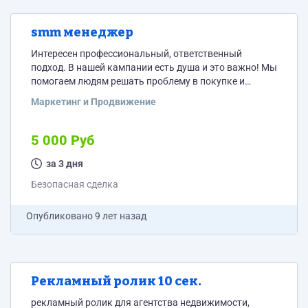
smm менеджер
Интересен профессиональный, ответственный
подход. В нашей кампании есть душа и это важно! Мы
помогаем людям решать проблему в покупке и
продаже недвижимости. Мы, агентство
Маркетинг и Продвижение
недвижимости "Мечты сбываются". суть. Есть сайт,
страница инстаграмм, которую нужно привести в
правильный профиль, страница ВК. Задача: нужно
5 000 Руб
вести активную жизнь для локального рынка в этих
программах, город Подольск Московской области.
за 3 дня
Мы выпустили пару рекламный роликов на местном
Безопасная сделка
ТВ, визуализируем...
Опубликовано
9 лет назад
Рекламный ролик 10 сек.
рекламный ролик для агентства недвижимости,