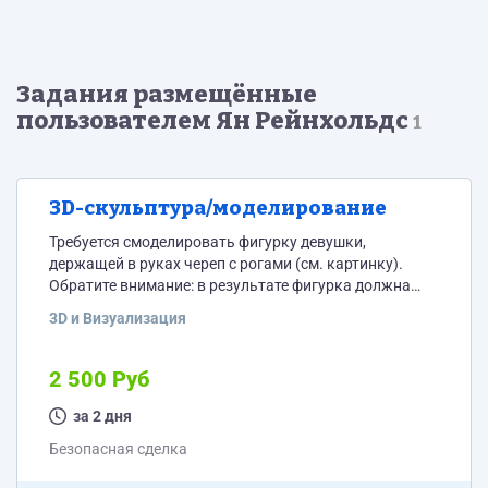
Задания размещённые
пользователем Ян Рейнхольдс
1
3D-скульптура/моделирование
Требуется смоделировать фигурку девушки,
держащей в руках череп с рогами (см. картинку).
Обратите внимание: в результате фигурка должна
быть расположена в положении стоя (не сидя, как на
3D и Визуализация
референсе) - Наличие опоры в виде постамента
диаметром 10-20 мм. - Высота фигурки: 40 мм. -
Стилистика: аниме - Цвет: не имеет значения, моно -
2 500 Руб
Качество детализации (количество мешей): высокое
(от 2000).
за 2 дня
Безопасная сделка