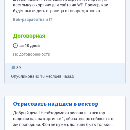
кастомную корзину для сайта на WP. Пример, как
будет выглядеть страница с товаром, кнопка
корзины, уведомление о добавлении товара, а так же
Веб-разработка и IT
страница оформления заказа - во вложении.
Необходимо реализовать товара через сессии, без
использования БД. Хранить историю заказов нет
Договорная
необходимости. Результат оформления заказа -
письмо на почту со списком товара с количеством и
за 10 дней
полями, которые видно на скриншоте.
По договоренности
39
Опубликовано
10 месяцев назад
Отрисовать надписи в вектор
Добрый день! Необходимо отрисовать в вектор
надписи как на картинке 1, обязательно соблюсти те
же пропорции. Фон не нужен, должны быть только