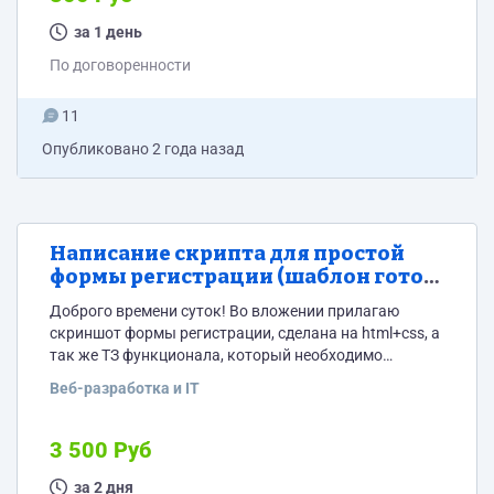
за 1 день
По договоренности
11
Опубликовано
2 года назад
Написание скрипта для простой
формы регистрации (шаблон готов)
с смс подтверждением номера
Доброго времени суток! Во вложении прилагаю
скриншот формы регистрации, сделана на html+css, а
так же ТЗ функционала, который необходимо
реализовать. Если Вы прочитали данное сообщение и
Веб-разработка и IT
посмотрели ТЗ - напишите об этом в отклике.
Автоотклики и люди, которые "готовы" взяться, но
даже ничего не смотрели будут ПРОИГНОРИРОВАНЫ!
3 500 Руб
за 2 дня