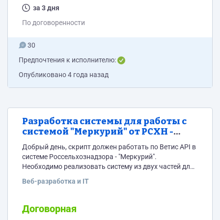
за 3 дня
По договоренности
30
Предпочтения к исполнителю:
Опубликовано
4 года назад
Разработка системы для работы с
системой "Меркурий" от РСХН -
подтверждение ВСД в ТТН (вывод
Добрый день, скрипт должен работать по Ветис API в
(все, период), подтверждение всех
системе Россельхознадзора - "Меркурий".
или выбранных). Клиентская часть
Необходимо реализовать систему из двух частей для
и админская (управление:
работы в ней: клиентская и админская. Клиентская
Веб-разработка и IT
редактирование, удаление,
часть: у каждого клиента своя пара логин-пароль,
добавление клиентов). Работа по
при заходе в панель каждый клиент должен иметь
API "Ветис".
функционал примерно такой же, как у программы
Договорная
(#нереклама:mercuryhelper.ru), видно на скриншоте.