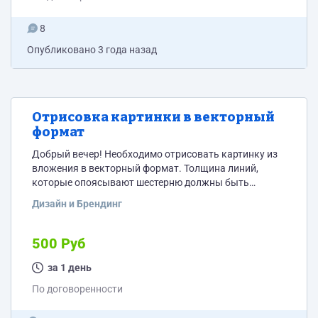
8
Опубликовано
3 года назад
Отрисовка картинки в векторный
формат
Добрый вечер! Необходимо отрисовать картинку из
вложения в векторный формат. Толщина линий,
которые опоясывают шестерню должны быть
одинаковые, градиента там нет - всё должно быть
Дизайн и Брендинг
залито черным цветом. Дедлайн - завтра в 12-14 по
МСК.
500 Руб
за 1 день
По договоренности