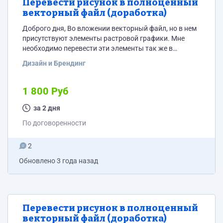
Перевести рисунок в полноценный
векторный файл (доработка)
Доброго дня, Во вложении векторный файл, но в нем
присутствуют элементы растровой графики. Мне
необходимо перевести эти элементы так же в
векторную графику. На выходе хочу получить
Дизайн и Брендинг
полностью векторный файл. Тем кто не смотрел файл
и пишет цену &quot;от балды&quot; отвечать не буду,
не стоит тратить ни своё, ни моё время. Срок
1 800 Руб
выполнения - до вечера воскресенья (26 марта).
за 2 дня
По договоренности
2
Обновлено
3 года назад
Перевести рисунок в полноценный
векторный файл (доработка)