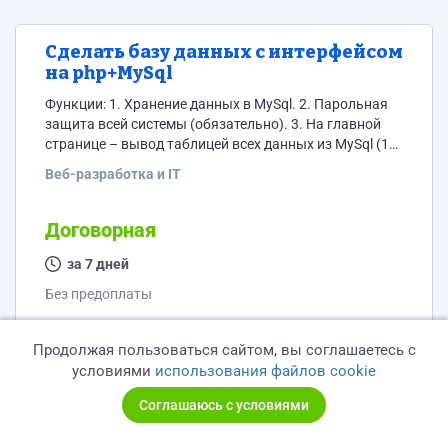
Сделать базу данных с интерфейсом
на php+MySql
Функции: 1. Хранение данных в MySql. 2. Парольная
защита всей системы (обязательно). 3. На главной
странице – вывод таблицей всех данных из MySql (16-
17 столбцов): a. Все данные должны сортироваться в
Веб-разработка и IT
алфавитном порядке по одному столбцу
(фиксированный столбец с названием компании). b.
Должна быть возможность вносить изменения в
Договорная
любой столбец с возможностью сохранения. c.
Должна быть возможность фильтровать по любому
за 7 дней
из столбцов. 4. Страница...
Без предоплаты
Обновлено
7 лет назад
Продолжая пользоваться сайтом, вы соглашаетесь с
условиями
использования файлов cookie
Соглашаюсь с условиями
Доработать скрипт выдачи