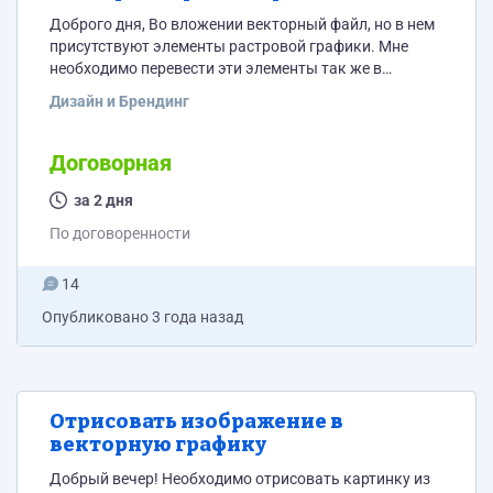
Доброго дня, Во вложении векторный файл, но в нем
присутствуют элементы растровой графики. Мне
необходимо перевести эти элементы так же в
векторную графику. На выходе хочу получить
Дизайн и Брендинг
полностью векторный файл. Тем кто не смотрел файл
и пишет цену "от балды" отвечать не буду, не стоит
тратить ни своё, ни моё время.
Договорная
за 2 дня
По договоренности
14
Опубликовано
3 года назад
Отрисовать изображение в
векторную графику
Добрый вечер! Необходимо отрисовать картинку из