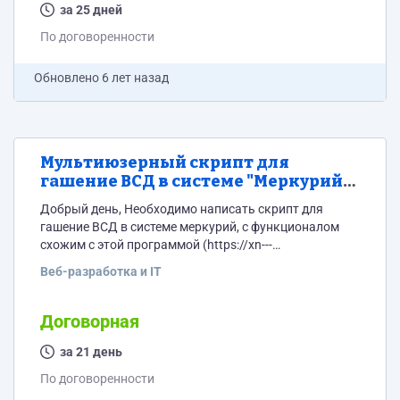
Админская часть: верстка, добавление
за 25 дней
пользователей реализовано (второй скрин). Из нее
По договоренности
должна...
Обновлено
6 лет назад
Мультиюзерный скрипт для
гашение ВСД в системе "Меркурий",
с веб-интерфейсом и админ-
Добрый день, Необходимо написать скрипт для
панелью контроля учетных
гашение ВСД в системе меркурий, с функционалом
записей
схожим с этой программой (https://xn---
-7sbhbidax8b5b5d3c.xn--p1ai/). В системе "Меркурий"
Веб-разработка и IT
от Россельхознадзора есть работа по API, через нее и
необходимо работать. Обязательно мультиюзерный
(у каждого человека свой логин/пароль) и
Договорная
админпанелью управления этими аккаунтами
(внесение изменений, блокировка аккаунтов,
за 21 день
добавление, удаление).
По договоренности