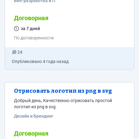
Веб-разработка и IT
критериев нет. Цена выше 10-15 тысяч рублей не
рассматривается. Сайт на вордпрессе. После выбора
кандидата - будет связан напрямую с заказчиком без
Договорная
посредников.
за 7 дней
По договоренности
24
Опубликовано
4 года назад
Отрисовать логотип из png в svg
Добрый день, Качественно отрисовать простой
логотип из png в svg.
Дизайн и Брендинг
Договорная