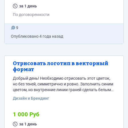
за 1 день
По договоренности
9
Опубликовано
4 года назад
Отрисовать логотип в векторный
формат
Добрый день! Необходимо отрисовать этот цветок,
но без теней, симметрично и ровно. Заполнить синим
цветом, но внутренние линии граней сделать белым
цветом. Звучит тяжелее, чем на самом деле.
Дизайн и Брендинг
Исполнителям, которые откликнуться по нужной мне
цене - покажу пример, что нужно получить на выходе.
1 000 Руб
за 1 день