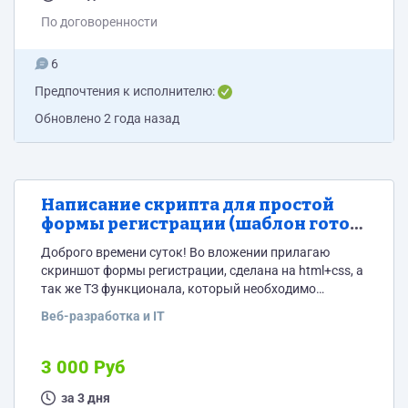
По договоренности
6
Предпочтения к исполнителю:
Обновлено
2 года назад
Написание скрипта для простой
формы регистрации (шаблон готов)
с смс подтверждением номера
Доброго времени суток! Во вложении прилагаю
скриншот формы регистрации, сделана на html+css, а
так же ТЗ функционала, который необходимо
реализовать. Если Вы прочитали данное сообщение и
Веб-разработка и IT
посмотрели ТЗ - напишите об этом в отклике.
Автоотклики и люди, которые "готовы" взяться, но
даже ничего не смотрели будут ПРОИГНОРИРОВАНЫ!
3 000 Руб
за 3 дня