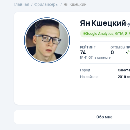
Главная
Фрилансеры
Ян Кшецкий
Ян Кшецкий
›
Google Analytics, GTM, Я
РЕЙТИНГ
ОТЗЫВЫ
П
74
0
-
/
№ 41 001 в каталоге
Город
Санкт-
На сайте с
2018 г
Обо мне