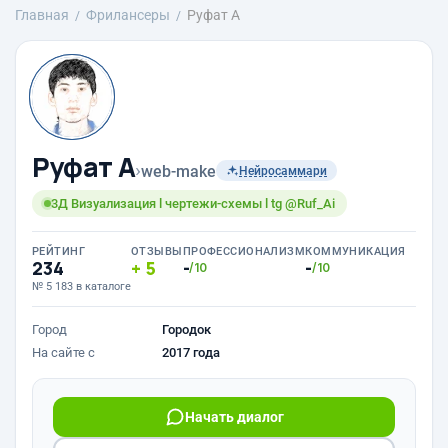
Главная
Фрилансеры
Руфат А
Руфат А
›
web-make
Нейросаммари
3Д Визуализация l чертежи-схемы l tg @Ruf_Ai
РЕЙТИНГ
ОТЗЫВЫ
ПРОФЕССИОНАЛИЗМ
КОММУНИКАЦИЯ
234
5
-
-
/10
/10
№ 5 183 в каталоге
Город
Городок
На сайте с
2017 года
Начать диалог