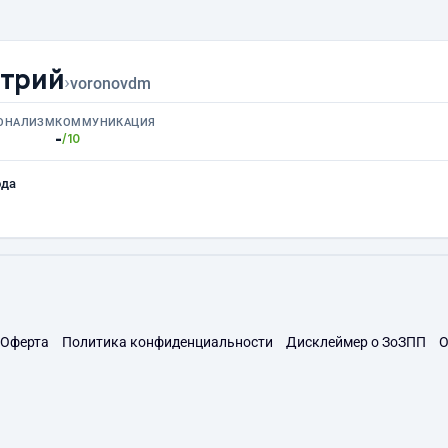
итрий
›
voronovdm
ОНАЛИЗМ
КОММУНИКАЦИЯ
-
/10
ода
Оферта
Политика конфиденциальности
Дисклеймер о ЗоЗПП
О