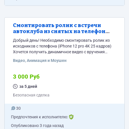
Смонтировать ролик с встречи
автоклуба из снятых на телефон
клипов
Добрый день! Необходимо смонтировать ролик из
исходников с телефона (iPhone 12 pro 4K 25 кадров)
Хочется получить динамичное видео с вручения
подарков "Деда мороза", застолья, поздравлений!
Видео, Анимация и Моушен
Никаких особых требований... красивые и уместные
переходы, вставка фото... лого на заставке.
Продолжительность не более 10 мин.
3 000 Руб
за 5 дней
Безопасная сделка
30
Предпочтения к исполнителю:
Опубликовано
3 года назад