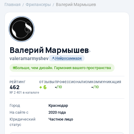
Главная
Фрилансеры
Валерий Мармышев
Валерий Мармышев
›
valeramarmyshev
Нейросаммари
Больше, чем дизайн. Гармония вашего пространства
РЕЙТИНГ
ОТЗЫВЫ
ПРОФЕССИОНАЛИЗМ
КОММУНИКАЦИЯ
462
6
-
-
/10
/10
№ 2 401 в каталоге
Город
Краснодар
На сайте с
2020 года
Юридический
Частное лицо
статус