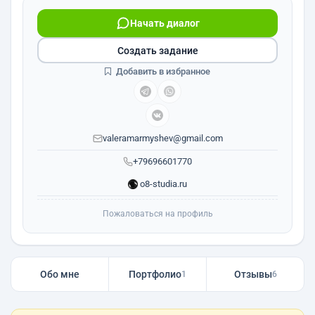
Начать диалог
Создать задание
Добавить в избранное
valeramarmyshev@gmail.com
+79696601770
o8-studia.ru
Пожаловаться на профиль
Обо мне
Портфолио
Отзывы
1
6