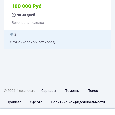
Контакты для связи. info@lpbaby.ru (в теме письма
100 000 Руб
укажите пометку для Елены) +79879441669 Елена
за 30 дней
Безопасная сделка
2
Опубликовано
9 лет назад
© 2026 freelance.ru
Сервисы
Помощь
Поиск
Правила
Оферта
Политика конфиденциальности
Дисклеймер о ЗоЗПП
Отказ от ответственности