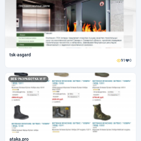
tsk-asgard
91
0
ВЕБ-РАЗРАБОТКА И IT
ataka.pro