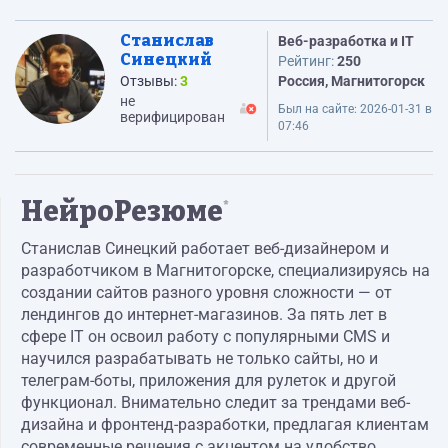
Станислав
Веб-разработка и IT
Синецкий
Рейтинг:
250
Отзывы:
3
Россия, Магнитогорск
не
Был на сайте:
2026-01-31 в
верифицирован
07:46
НейроРезюме
*
Станислав Синецкий работает веб-дизайнером и
разработчиком в Магнитогорске, специализируясь на
создании сайтов разного уровня сложности — от
лендингов до интернет-магазинов. За пять лет в
сфере IT он освоил работу с популярными CMS и
научился разрабатывать не только сайты, но и
телеграм-боты, приложения для рулеток и другой
функционал. Внимательно следит за трендами веб-
дизайна и фронтенд-разработки, предлагая клиентам
современные решения с акцентом на удобство