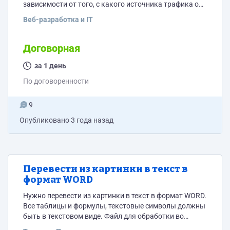
зависимости от того, с какого источника трафика он
пришел. По ссылке задаем стартовое сообщение,
Веб-разработка и IT
например "/start_1" или "start_2" и в зависимости
какое было стартовое сообщение, которое запустило
бота, нужно присвоить метку клиенту с тем или иным
Договорная
каналом трафика. Нарисовал примерную схему.
нужно реализовать все что зеленым цветом
за 1 день
выделено. Требования: - опыт работы...
По договоренности
9
Опубликовано
3 года назад
Перевести из картинки в текст в
формат WORD
Нужно перевести из картинки в текст в формат WORD.
Все таблицы и формулы, текстовые символы должны
быть в текстовом виде. Файл для обработки во
вложении.