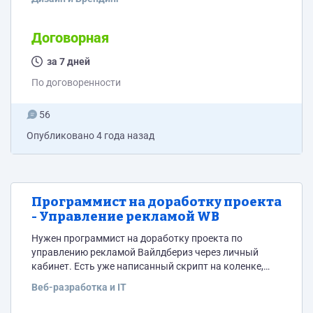
портфолио с вашими работами с дизайном
презентаций в power point. интересует дизайн
презентации для инвестора. в отклике укажите
Договорная
контакт для связи (вотсап, телеграм).
за 7 дней
По договоренности
56
Опубликовано
4 года назад
Программист на доработку проекта
- Управление рекламой WB
Нужен программист на доработку проекта по
управлению рекламой Вайлдбериз через личный
кабинет. Есть уже написанный скрипт на коленке,
нужно полностью переписать, доделать функционал
Веб-разработка и IT
для работы с базой данных, сделать авторизацию,
дописать функционал бидера ставок и т.п.