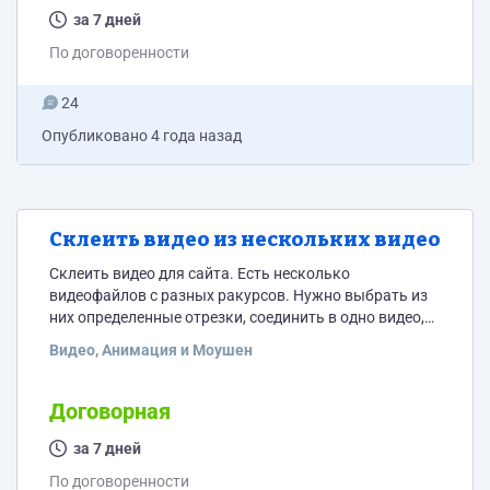
портфолио, контактные данные для связи (вотсап,
за 7 дней
телеграм),...
По договоренности
24
Опубликовано
4 года назад
Склеить видео из нескольких видео
Склеить видео для сайта. Есть несколько
видеофайлов с разных ракурсов. Нужно выбрать из
них определенные отрезки, соединить в одно видео,
добавить переходы, наложить фоновую музыку.
Видео, Анимация и Моушен
Должно получиться примерно такое видео:
https://www.youtube.com/watch?v=a5j42aHqr2U
Длительность итогового видео 1-2 минуты. В отклике
Договорная
сразу указывайте примерный ценовой диапазон за
работу, ссылки на подобные ваши работы (что-то
за 7 дней
похожее), контакт вотсап или телеграм.
По договоренности