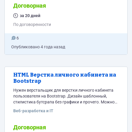
Желательно делать на каком-то популярном
Договорная
фреймворке. В отклике указывайте ссылки на
реализованные проекты, с какими фреймворками
за 20 дней
работаете, вотсап или телеграм для связи.
По договоренности
6
Опубликовано
4 года назад
HTML Верстка личного кабинета на
Bootstrap
Нужен верстальщик для верстки личного кабинета
пользователя на Bootstrap. Дизайн шаблонный,
стилистика бутсрапа без графики и прочего. Можно
использовать базовые стили, за исключением цвета
Веб-разработка и IT
текста и блоков. Примерно 5 страниц. Возможны
доработки. Требования: - Опыт работы с бутсрап -
Наличие портфолио - Опыт работы с Ajax - Опыт
Договорная
работы с JS (jQuery) В отклике указывайте ссылку на