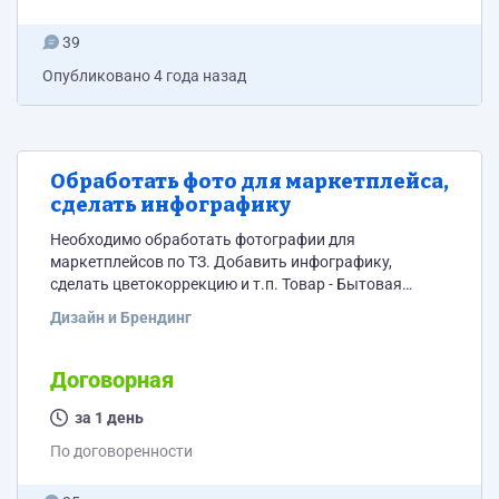
39
Опубликовано
4 года назад
Обработать фото для маркетплейса,
сделать инфографику
Необходимо обработать фотографии для
маркетплейсов по ТЗ. Добавить инфографику,
сделать цветокоррекцию и т.п. Товар - Бытовая
химия, гель для стирки. Требования: - Опыт работы в
Дизайн и Брендинг
обработке фото для карточек маректплейсов -
Внимательность к деталям - Соблюдение сроков и
дедлайнов - Внимательное изучение ТЗ и следование
Договорная
ему - Наличие портфолио К откликам, пожалуйста,
прикладывайте свои работы по обработке фото для
за 1 день
маркетплейсов (ВБ, Озон).
По договоренности