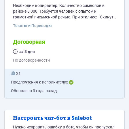
Необходим копирайтер. Количество символов в
районе 8 000. Требуется человек с опытом и
грамотной письменной речью. При отклике: - Скинуть
3 примера своих текстов; - Указать цену на 1000
Тексты и Переводы
символов; - Указать сроки выполнения работы; -
Указать контакты для связи (WhatsApp, Telegram).
Договорная
за 3 дня
По договоренности
21
Предпочтения к исполнителю:
Обновлено
3 года назад
Настроить чат-бот в Salebot
Нужно исправить ошибку в боте, чтобы он пропускал