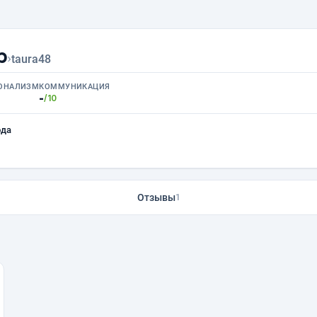
р
›
taura48
ОНАЛИЗМ
КОММУНИКАЦИЯ
-
/10
ода
Отзывы
1