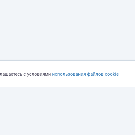
глашаетесь с условиями
использования файлов cookie
Оферта
Политика конфиденциальности
Дисклеймер о ЗоЗПП
О