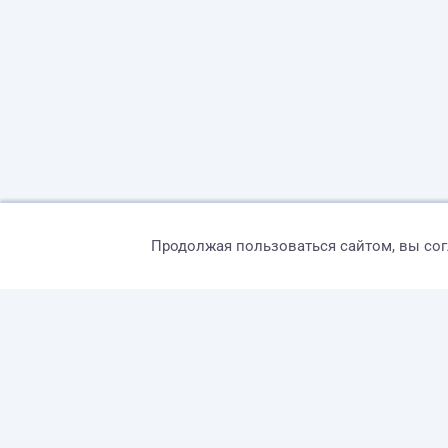
Продолжая пользоваться сайтом, вы со
© 2026 freelance.ru
Сервисы
Помощь
Поиск
Правила