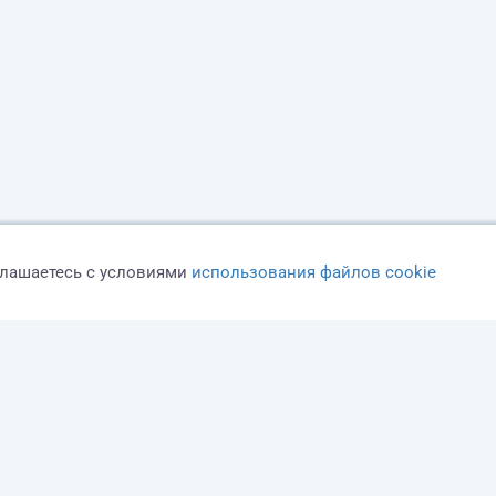
глашаетесь с условиями
использования файлов cookie
Оферта
Политика конфиденциальности
Дисклеймер о ЗоЗПП
О