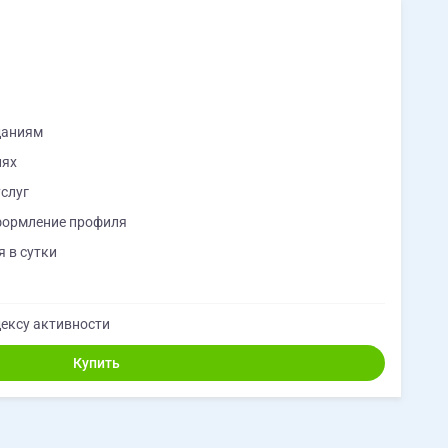
даниям
иях
слуг
формление профиля
 в сутки
ексу активности
Купить