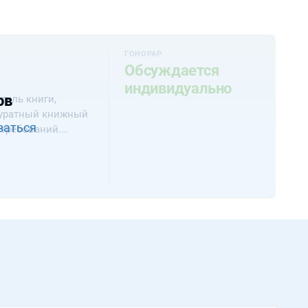
ГОНОРАР
Обсуждается
индивидуально
ов
тиль книги,
ккуратный книжный
ваться
 требований.
тарта. Книга вот