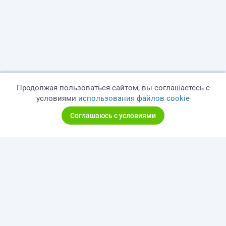
Продолжая пользоваться сайтом, вы соглашаетесь с
условиями
использования файлов cookie
Соглашаюсь с условиями
© 2026 freelance.ru
Сервисы
Помощь
Поиск
Правила
Оферта
Политика конфиденциальности
Дисклеймер о ЗоЗПП
Отказ от ответственности