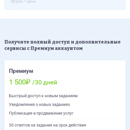
меню, схема или модуль) продолжает слать этот
Срок: 1 день
запрос в базу. По возможности оптимизировать
его или включить для него кэширование.
Проверить таблицы ocm5_category_path и
ocm5_product_to_category в базе данных. Если на
полях category_id и product_id нет индексов —
обязательно их добавить. Посмотреть логи
Получите полный доступ и дополнительные
сервера (access logs), чтобы исключить ситуацию,
сервисы с Премиум аккаунтом
когда сайт в этот момент агрессивно сканировали
поисковые роботы или спам-боты.
Премиум
1 500₽
/30 дней
Быстрый доступ к новым заданиям
Уведомления о новых заданиях
Публикация и продвижение услуг
30 ответов на задания на срок действия