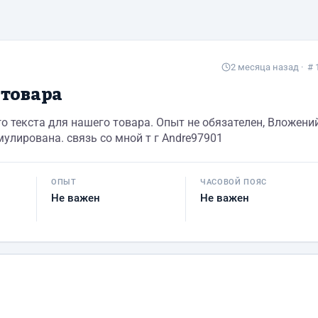
2 месяца назад
· # 
 товара
о текста для нашего товара. Опыт не обязателен, Вложени
улирована. связь со мной т г Andre97901
ОПЫТ
ЧАСОВОЙ ПОЯС
Не важен
Не важен