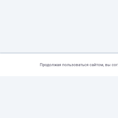
Продолжая пользоваться сайтом, вы со
© 2026 freelance.ru
Сервисы
Помощь
Поиск
Правила