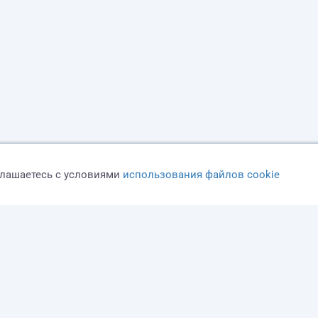
глашаетесь с условиями
использования файлов cookie
Оферта
Политика конфиденциальности
Дисклеймер о ЗоЗПП
О