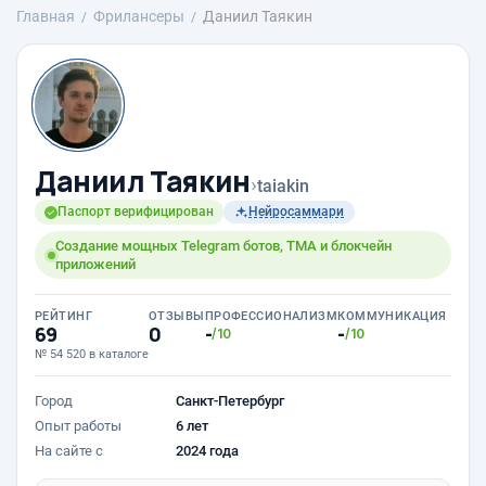
Главная
Фрилансеры
Даниил Таякин
Даниил Таякин
›
taiakin
Паспорт верифицирован
Нейросаммари
Создание мощных Telegram ботов, TMA и блокчейн
приложений
РЕЙТИНГ
ОТЗЫВЫ
ПРОФЕССИОНАЛИЗМ
КОММУНИКАЦИЯ
69
0
-
-
/10
/10
№ 54 520 в каталоге
Город
Санкт-Петербург
Опыт работы
6 лет
На сайте с
2024 года