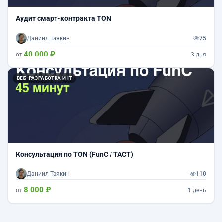
Аудит смарт-контракта TON
Даниил Таякин
75
40 000 ₽
от
3 дня
ВЕБ-РАЗРАБОТКА И IT
Консультация по TON (FunC / TACT)
Даниил Таякин
110
8 000 ₽
от
1 день