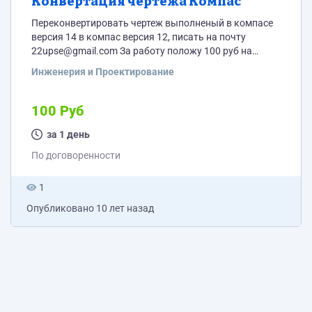
Конвертация чертежа Компас
Переконвертировать чертеж выполненый в компасе
версия 14 в компас версия 12, писать на почту
22upse@gmail.com За работу положу 100 руб на
телефон или на банковскую карту, как вам удобно.
Инженерия и Проектирование
пришлите скриншот с тем как вы пересохраняете
версию и с меня оплата (во избежании обмана)
100 Руб
за 1 день
По договоренности
1
Опубликовано
10 лет назад