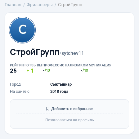
Главная
Фрилансеры
СтройГрупп
СтройГрупп
›
sytchev11
РЕЙТИНГ
ОТЗЫВЫ
ПРОФЕССИОНАЛИЗМ
КОММУНИКАЦИЯ
25
1
-
-
/10
/10
Город
Сыктывкар
На сайте с
2018 года
Добавить в избранное
Пожаловаться на профиль