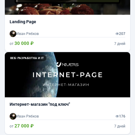
Landing Page
Иван Рябков
207
30 000 ₽
от
7 дней
ВЕБ-РАЗРАБОТКА И IT
Интернет-магазин "под ключ"
Иван Рябков
176
27 000 ₽
от
7 дней