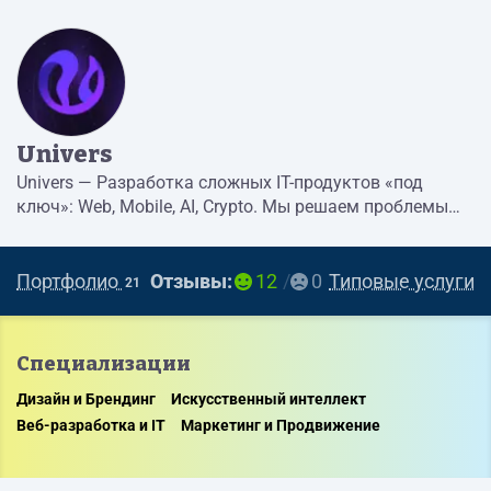
Univers
Univers — Разработка сложных IT-продуктов «под
ключ»: Web, Mobile, AI, Crypto. Мы решаем проблемы
бизнеса, а не просто пишем код. universstudio.ru | TG:
@Trace_I
Портфолио
Отзывы:
12
0
Типовые услуги
21
Cпециализации
Дизайн и Брендинг
Искусственный интеллект
Веб-разработка и IT
Маркетинг и Продвижение