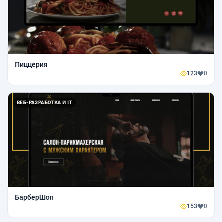
Пиццерия
123
0
ВЕБ-РАЗРАБОТКА И IT
БарберШоп
153
0