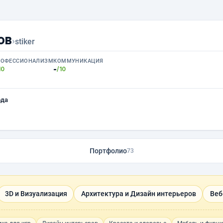
ов
›
stiker
РОФЕССИОНАЛИЗМ
КОММУНИКАЦИЯ
-
10
/10
ода
Портфолио
73
3D и Визуализация
Архитектура и Дизайн интерьеров
Веб