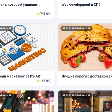
мент, который удивляет.
Web development в СПб
745
0
ТКА И IT
ВЕБ-РАЗРАБОТКА И IT
ый маркетинг от DS-ART
Лучшие пироги с доставкой в
141
0
ТКА И IT
ВЕБ-РАЗРАБОТКА И IT