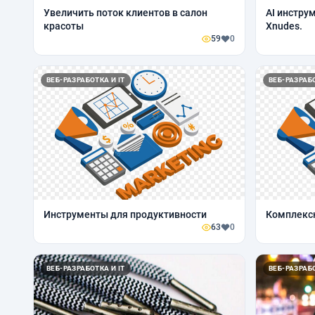
Увеличить поток клиентов в салон
AI инстру
красоты
Xnudes.
59
0
ВЕБ-РАЗРАБОТКА И IT
ВЕБ-РАЗРАБО
Инструменты для продуктивности
Комплексн
63
0
ВЕБ-РАЗРАБОТКА И IT
ВЕБ-РАЗРАБО