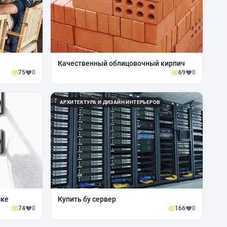
Качественный облицовочный кирпич
75
0
69
0
АРХИТЕКТУРА И ДИЗАЙН ИНТЕРЬЕРОВ
ске
Купить бу сервер
74
0
166
0