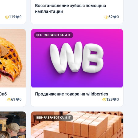
Восстановление зубов с помощью
имплантации
119
0
62
0
ВЕБ-РАЗРАБОТКА И IT
 Спб
Продвижение товара на wildberries
69
0
129
0
ВЕБ-РАЗРАБОТКА И IT