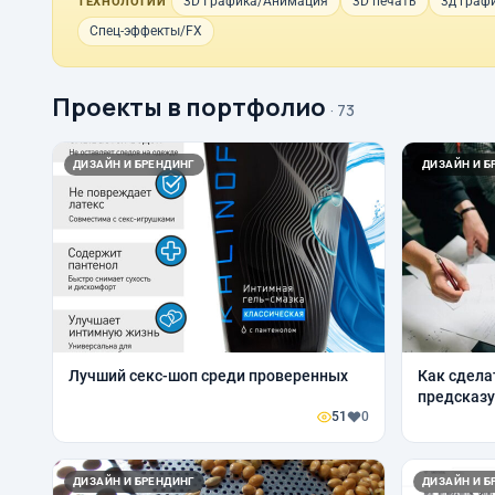
3D Графика/Анимация
3D печать
3д графи
ТЕХНОЛОГИИ
Спец-эффекты/FX
Проекты в портфолио
· 73
ДИЗАЙН И БРЕНДИНГ
ДИЗАЙН И Б
Лучший секс-шоп среди проверенных
Как сдела
предсказ
51
0
ДИЗАЙН И БРЕНДИНГ
ДИЗАЙН И Б