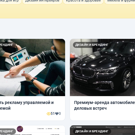
ка для игр
Дизайн интерьеров
Красота и здоровье
Мебель и фурни
РЕНДИНГ
ДИЗАЙН И БРЕНДИНГ
ть рекламу управляемой и
Премиум-аренда автомобиле
уемой
деловых встреч
51
0
РЕНДИНГ
ДИЗАЙН И БРЕНДИНГ