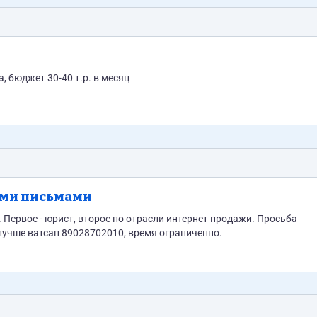
Настройка РСЯ КМС на два региона мебельная тематика, бюджет 30-40 т.р. в месяц
ыми письмами
Первое - юрист, второе по отрасли интернет продажи. Просьба
 лучше ватсап 89028702010, время ограниченно.