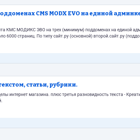
X EVO на единой админке
айта КМС МОДИКС ЭВО на трех (минимум) поддоменах на единой ад
 в индексе около 6000 страниц. По типу сайт.ру (основной) второй.сайт.ру (подд
кстом, статьи, рубрики.
елы интернет магазина. плюс третья разновидность текста - Креа
й.