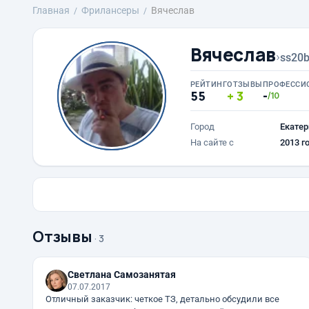
Главная
Фрилансеры
Вячеслав
Вячеслав
›
ss20
РЕЙТИНГ
ОТЗЫВЫ
ПРОФЕССИ
55
3
-
/10
Город
Екатер
На сайте с
2013 г
Отзывы
· 3
Светлана Самозанятая
07.07.2017
Отличный заказчик: четкое ТЗ, детально обсудили все