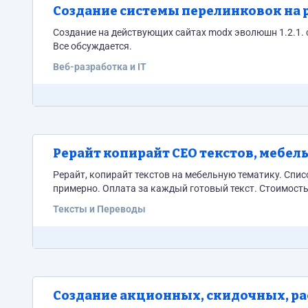
Создание системы перелинковок на р
Создание на действующих сайтах modx эволюшн 1.2.1. системы перелинковок, в том числе и многозвеньвых, сайтов несколько.
Все обсуждается.
Веб-разработка и IT
Рерайт копирайт СЕО текстов, мебел
Рерайт, копирайт текстов на мебельную тематику. Спис
примерно. Оплата за каждый готовый текст. Стоимость
Тексты и Переводы
Создание акционных, скидочных, р