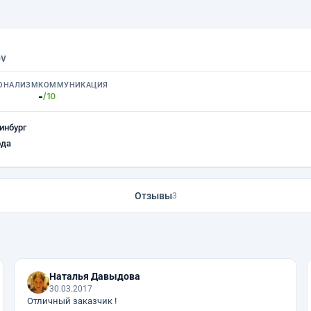
bv
ОНАЛИЗМ
КОММУНИКАЦИЯ
-
/10
инбург
ода
Отзывы
3
Наталья Давыдова
30.03.2017
Отличный заказчик !