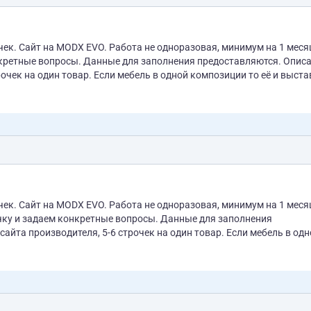
ек. Сайт на MODX EVO. Работа не одноразовая, минимум на 1 меся
нкретные вопросы. Данные для заполнения предоставляются. Опис
ой композиции то её и выставляем.
Если мебель модульная, то надо добавлять все модули. Фотографии при добавлении изменяем...
ек. Сайт на MODX EVO. Работа не одноразовая, минимум на 1 меся
очку и задаем конкретные вопросы. Данные для заполнения
водителя, 5-6 строчек на один товар. Если мебель в одной
 то надо добавлять все модули....