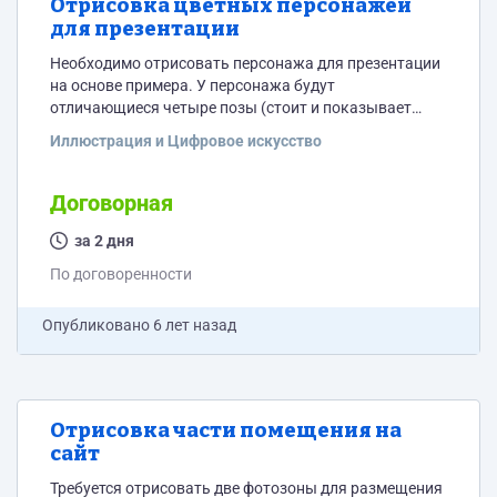
Отрисовка цветных персонажей
для презентации
Необходимо отрисовать персонажа для презентации
на основе примера. У персонажа будут
отличающиеся четыре позы (стоит и показывает
указкой в сторону текста, стоит с планшетом(в
Иллюстрация и Цифровое искусство
который крепится лист бумаги), указывает рукой на
текст, просто стоит с опущенными руками)). Пример
рисунка приложен
Договорная
за 2 дня
По договоренности
Опубликовано
6 лет назад
Отрисовка части помещения на
сайт
Требуется отрисовать две фотозоны для размещения