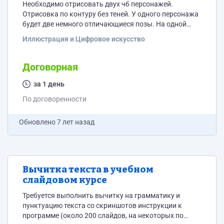
Необходимо отрисовать двух чб персонажей.
Отрисовка по контуру без теней. У одного персонажа
будет две немного отличающиеся позы. На одной
иллюстрации надо дорисовать солнце и луч от него.
Иллюстрация и Цифровое искусство
Пример рисунка приложен. Сама отрисовка будет на
основе старого рисунка, который требуется обновить
Договорная
за 1 день
По договоренности
Обновлено
7 лет назад
Вычитка текста в учебном
слайдовом курсе
Требуется выполнить вычитку на грамматику и
пунктуацию текста cо скриншотов инструкции к
программе (около 200 слайдов, на некоторых по