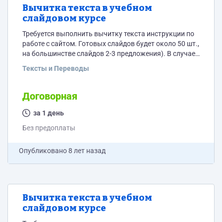
Вычитка текста в учебном
слайдовом курсе
Требуется выполнить вычитку текста инструкции по
работе с сайтом. Готовых слайдов будет около 50 шт.,
на большинстве слайдов 2-3 предложения). В случае
нахождения ошибки требуется оставить
Тексты и Переводы
комментарий к нему. Файл в PowerPoint в Google
(можно редактировать онлайн). Оплата будет
переведена в течении одного дня (требуется время на
Договорная
проверку результата работ).
за 1 день
Без предоплаты
Опубликовано
8 лет назад
Вычитка текста в учебном
слайдовом курсе