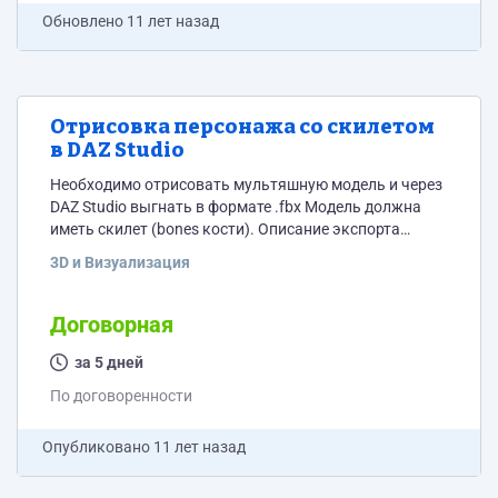
Скачать https://github.com/articulate/storyline-sdk
Обновлено
11 лет назад
Отрисовка персонажа со скилетом
в DAZ Studio
Необходимо отрисовать мультяшную модель и через
DAZ Studio выгнать в формате .fbx Модель должна
иметь скилет (bones кости). Описание экспорта
персонажа есть тут http://www.youtube.com/watch?
3D и Визуализация
v=drJBvJiD3GY http://www.youtube.com/watch?
v=5QOdUha58lg В приложении есть изображение
модели. Нужно соблюсти максимальную похожесть и
Договорная
пропорции модели. Изображения с других ракурсов В
дальнейшем потребуется сделать серию из 5-7
за 5 дней
подобных аватаров. Подробности через переписку в
По договоренности
проекте
Опубликовано
11 лет назад