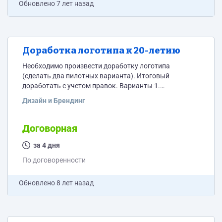
Обновлено
7 лет назад
Доработка логотипа к 20-летию
Необходимо произвести доработку логотипа
(сделать два пилотных варианта). Итоговый
доработать с учетом правок. Варианты 1.
Необходимо сделать стилизацию логотипа для 20
Дизайн и Брендинг
летнего юбилея, дописать фразу и год. 2. Необходимо
перестилизовать логотип и вписать его в цифру 20.
Подробнее готов обсудить в переписке. Исходник
Договорная
логотипа в Adobe Illustrator (.ai)
за 4 дня
По договоренности
Обновлено
8 лет назад