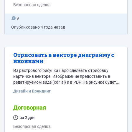
Безопасная сделка
9
Опубликовано
4 года назад
Отрисовать в векторе диаграмму с
иконками
Из растрового рисунка надо сделеать отрисовку
картинкив векторе. Изображение предоставить в
редатируемом виде (cdr, ai) и в PDF. На рисунке будет
9 иконок. Пример одного элемента (иконка и
Дизайн и Брендинг
обводка) приложен, данный элемент самый сложный
по деталям. остальные намного проще. Все элементы
должны быть в разных группах или слоях
Договорная
за 2 дня
Безопасная сделка