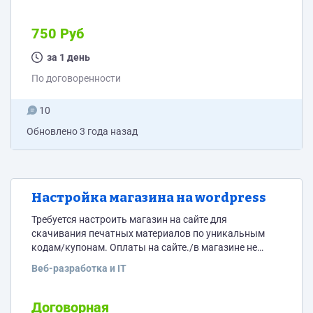
750 Руб
за 1 день
По договоренности
10
Обновлено
3 года назад
Настройка магазина на wordpress
Требуется настроить магазин на сайте для
скачивания печатных материалов по уникальным
кодам/купонам. Оплаты на сайте./в магазине не
будет. Планируемая структура: -Главная страница-
Веб-разработка и IT
раздел - подраздел магазина Обложки материалов (1-
5 шт). При клике на обложку запрашивается
одноразовый купон для скачивания. Далее купон
Договорная