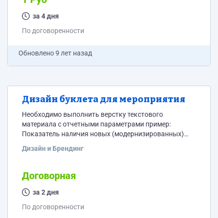
Макет должен показать объедение географических
регионов нашей страны и объедение национальных
за 4 дня
групп. Тематика мероприятия: Законодательство и
По договоренности
межнациональное общение Программа верстки:
предпочтительно Adobe...
Обновлено
9 лет назад
Дизайн буклета для мероприятия
Необходимо выполнить верстку текстового
материала с отчетными параметрами пример:
Показатель наличия новых (модернизированных)
рабочих мест для работников учреждения Целевое
Дизайн и Брендинг
значение показателя эффективности, установленное
в правовом акте % 3 Фактическое значение
показателя эффективности, достигнутое за отчетный
Договорная
период % 20 Дополнительно есть общее описание
деятельности и краткие описания по каждой группе
за 2 дня
показателей. Группы показателей нужно выполнить в
По договоренности
виде диаграмм (круговых или столбчатых). На