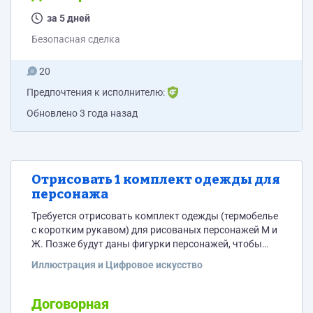
уже нельзя использовать. Сами купоны должны
быть заране сгенерированы. - Если пользователь
за 5 дней
вводит купон от другого материала или купон уже
Безопасная сделка
вводился ранее, то...
20
Предпочтения к исполнителю:
Обновлено
3 года назад
Отрисовать 1 комплект одежды для
персонажа
Требуется отрисовать комплект одежды (термобелье
с коротким рукавом) для рисованых персонажей М и
Ж. Позже будут даны фигурки персонажей, чтобы
одежда была по фигуре. Пример текущей одежды
Иллюстрация и Цифровое искусство
приложен.
Договорная