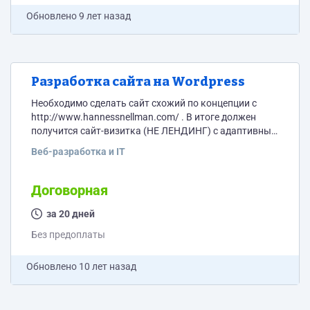
усмотрение дизайнера. Объем...
Обновлено
9 лет назад
Разработка сайта на Wordpress
Необходимо сделать сайт схожий по концепции с
http://www.hannessnellman.com/ . В итоге должен
получится сайт-визитка (НЕ ЛЕНДИНГ) с адаптивным
дизайном. Направление сайта - юридические
Веб-разработка и IT
консультации. Разделы: О нас(тестовое описание +
фотогалерея), Сотрудники (тестовое описание +
фотогалерея), Деятельность (текстовое описание 10-
Договорная
15 направлений(каждое направление отдельный
подраздел) ) Партнеры (тестовое описание +
за 20 дней
фотогалерея), Новости (тестовое описание +
Без предоплаты
фотогалерея), Контакты (текст + карта) Шаблон
сайта должен адаптироваться под мобильные...
Обновлено
10 лет назад