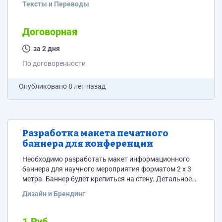
Тексты и Переводы
перевода около 800 слов. Готов ответить на вопросы
в переписке.
Договорная
за 2 дня
По договоренности
Опубликовано
8 лет назад
Разработка макета печатного
баннера для конференции
Необходимо разработать макет информационного
баннера для научного мероприятия форматом 2 x 3
метра. Баннер будет крепиться на стену. Детальное
описание в процессе общения с итоговыми
Дизайн и Брендинг
кандидатами. На баннере Два логотипа и название
учреждения Заголовок мероприятия. Дата Фоном
желательно реализовать карту РФ. Пожелания:
1 Руб