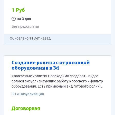
текстовому файлу. Должно получиться около 300
готовых файлов в первом блоке и около 200 во
1 Руб
втором. Структура файла с паузами по образцу и в
соответствии с текстом. Начальная пауза 0,1 сек.,
за 3 дня
пауза перед ответами 0,6...
Без предоплаты
Обновлено
11 лет назад
Создание ролика с отрисовкой
оборудования в 3d
Уважаемые коллеги! Необходимо создавать видео
ролики визуализирующие работу насосного и фильтр
оборудования. Есть примерный вид готового ролика
http://www.screencast.com/t/6ccNSJTB2 Итоговый
3D и Визуализация
размер видео не больше 720х576. Есть схемы всего
оборудования с описанием размеров. Указывайте
ориентировочную стоимость и сроки таких работ.
Договорная
Вся переписка по проекту ведется только через