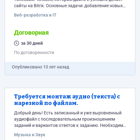
сайты на Bitrix. Основные задачи: добавление новых
разделов с дополнительными полями, настройка
Веб-разработка и IT
вывода данных в разделах, доработка шаблона
сайтов. Оплата почасовая или в рамках проекта.
Договорная
за 30 дней
По договоренности
Опубликовано
10 лет назад
Требуется монтаж аудио (текста) с
нарезкой по файлам.
Добрый день! Есть записанный и уже выровненный
аудиофайл с последовательным произношением
заданий и вариантов ответов к заданию. Необходимо
убрать дубли, возможные паразитные звуки,
Музыка и Звук
нарезать и правильно поименовать файлы по