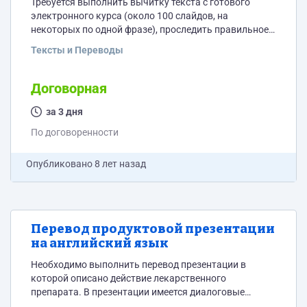
Требуется выполнить вычитку текста с готового
электронного курса (около 100 слайдов, на
некоторых по одной фразе), проследить правильное
написание некоторых названий (4 термина). В случае
Тексты и Переводы
нахождения ошибки требуется сделать скриншот
слайда и написать комментарий к нему. Можно
сделать в PowerPoint или Word.
Договорная
за 3 дня
По договоренности
Опубликовано
8 лет назад
Перевод продуктовой презентации
на английский язык
Необходимо выполнить перевод презентации в
которой описано действие лекарственного
препарата. В презентации имеется диалоговые
обсуждения между персонажами. Общий объем