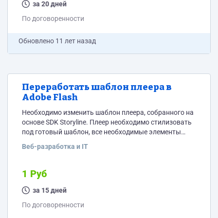
проект, просьба в личку не писать.
за 20 дней
По договоренности
Обновлено
11 лет назад
Переработать шаблон плеера в
Adobe Flash
Необходимо изменить шаблон плеера, собранного на
основе SDK Storyline. Плеер необходимо стилизовать
под готовый шаблон, все необходимые элементы
предоставим в jpg или psd форматах. Все вопросы
Веб-разработка и IT
можете задавать в переписке к проекту. Почитать
про sdk можно тут
http://www.articulate.com/support/storyline-
1 Руб
2/articulate-storyline-2-sdk
https://community.articulate.com/forums/developer-
за 15 дней
sdks-and-apis http://nuggethead.net/2011/02/lesson-ii-
По договоренности
part-ii-making-your-own-custom-articulate-player/