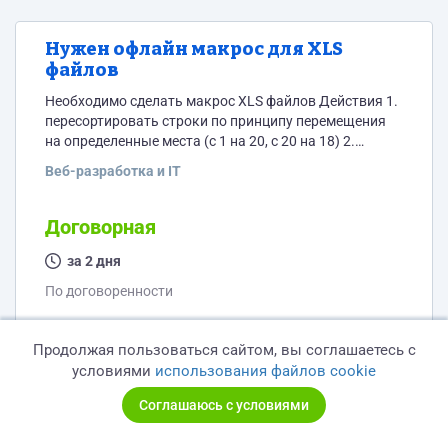
Нужен офлайн макрос для XLS
файлов
Необходимо сделать макрос XLS файлов Действия 1.
пересортировать строки по принципу перемещения
на определенные места (с 1 на 20, с 20 на 18) 2.
Добавить название раздела после определенной
Веб-разработка и IT
строки (4 вставки) 3. Удалить строки с нулевым
значением в колонке "Число попыток" 4. Раскрасить
поле "Ответ" ответ в зависимости от правильности
Договорная
ответа (true - зеленым, falce - красным(если все три
раза Falce в одном...
за 2 дня
По договоренности
Обновлено
12 лет назад
Продолжая пользоваться сайтом, вы соглашаетесь с
условиями
использования файлов cookie
Соглашаюсь с условиями
Отрисовка и анимация персонажа в