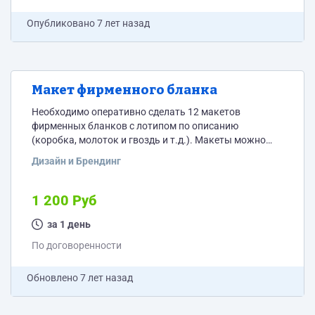
Опубликовано
7 лет назад
Макет фирменного бланка
Необходимо оперативно сделать 12 макетов
фирменных бланков с лотипом по описанию
(коробка, молоток и гвоздь и т.д.). Макеты можно
использовать любые из имеющихся у вас. Логотип
Дизайн и Брендинг
для бланка можно собрать в любом генераторе
логотипов. В логотипе можно указывать название
или не указывать. Цена за все макеты
1 200 Руб
за 1 день
По договоренности
Обновлено
7 лет назад