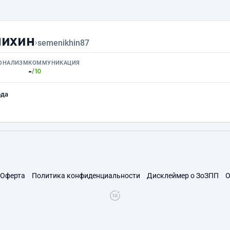
нихин
›
semenikhin87
ОНАЛИЗМ
КОММУНИКАЦИЯ
-
/10
ода
Оферта
Политика конфиденциальности
Дисклеймер о ЗоЗПП
О