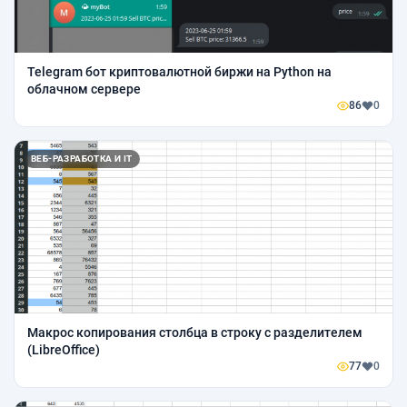
Telegram бот криптовалютной биржи на Python на
облачном сервере
86
0
ВЕБ-РАЗРАБОТКА И IT
Макрос копирования столбца в строку с разделителем
(LibreOffice)
77
0