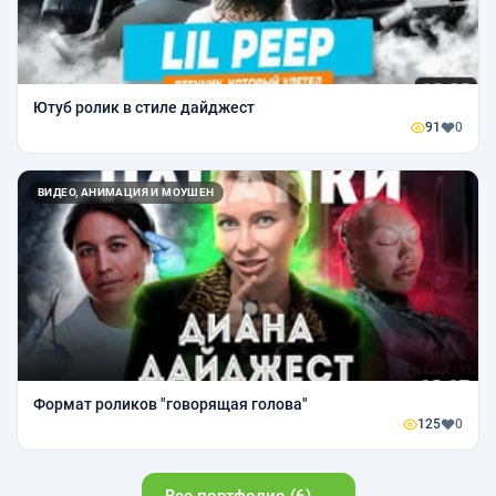
Ютуб ролик в стиле дайджест
91
0
ВИДЕО, АНИМАЦИЯ И МОУШЕН
Формат роликов "говорящая голова"
125
0