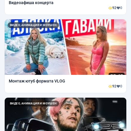
Видеоафиша концерта
92
0
ВИДЕО, АНИМАЦИЯ И МОУШЕН
Монтаж ютуб формата VLOG
92
0
ВИДЕО, АНИМАЦИЯ И МОУШЕН