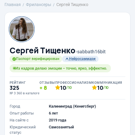
Главная
Фрилансеры
Сергей Тищенко
Сергей Тищенко
›
sabbath16bit
Паспорт верифицирован
Нейросаммари
Из кадров делаю эмоции – точно, ярко, эффектно.
РЕЙТИНГ
ОТЗЫВЫ
ПРОФЕССИОНАЛИЗМ
КОММУНИКАЦИЯ
325
8
10
10
/10
/10
№ 3 360 в каталоге
Город
Калининград (Кенигсберг)
Опыт работы
6 лет
На сайте с
2019 года
Юридический
Самозанятый
статус