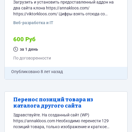
Загрузить и установить предоставленный аддон на
два сайта клона https://annakloos.com/
https://viktorkloos.com/ Цифры взять отсюда со
счетчика http://old.annakloos.com/ Дизайн определен,
Веб-разработка и IT
есть в темах аддона.
600 Руб
за 1 день
По договоренности
Опубликовано
8 лет назад
Перенос позиций товара из
каталога другого сайта
Здравствуйте. На созданный сайт (WP)
https://annakloos.com Необходимо перенести 129
позиций товара, только изображение и краткое