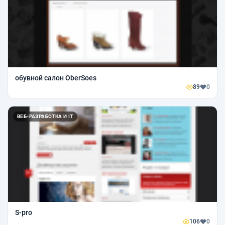
обувной салон OberSoes
89
0
ВЕБ-РАЗРАБОТКА И IT
S-pro
106
0