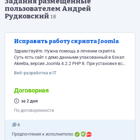
Задания размещённые
пользователем Андрей
Рудковский
18
Исправить работу скрипта Joomla
Здравствуйте. Нужна помощь в лечении скрипта.
Суть есть сайт с демо данными упакованный в бэкап
Akeeba, версия Joomla 4.2.2 PHP 8. При установке всё
работает нормально. Фронтенд отображается
Веб-разработка и IT
http://bwm1947.beget.tech. Проблемы при входе в
Админку. После авторизации появляется ошибка: An
error has occurred. 0 in_array(): Argument #2 ($haystack)
Договорная
must be of type array, bool given Лог ошибки такой: Call
stack # Function Location 1 ()...
за 2 дня
По договоренности
6
Предпочтения к исполнителю: