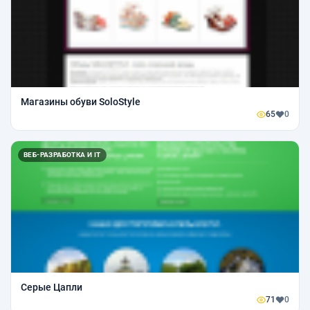
Магазины обуви SoloStyle
65
0
ВЕБ-РАЗРАБОТКА И IT
Серые Цапли
71
0