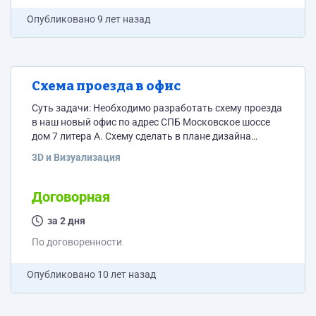
Опубликовано
9 лет назад
Схема проезда в офис
Суть задачи: Необходимо разработать схему проезда
в наш новый офис по адрес СПБ Московское шоссе
дом 7 литера А. Схему сделать в плане дизайна
подобно той, которая имеется во вложении.
3D и Визуализация
Прикладываю к заданию схему с путями прохода и
проезда к новому офису. Синим цветом - пешеходное
движение, красным - автомобильное. В помощь могу
Договорная
предоставить исходники схемы образца.
за 2 дня
По договоренности
Опубликовано
10 лет назад