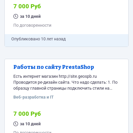
второстепенных подключено). 3. Каталог на
7 000 Руб
отредактировать в соответствии с новым дизайном.
4. В подвале необходимо будет поправить ссылку
за 10 дней
&quot;Мы в Instagram&quot; 5. Убрать лишний мусор
По договоренности
из кода оставленный не грамотным...
Опубликовано
10 лет назад
Работы по сайту PrestaShop
Есть интернет магазин http://site.geospb.ru
Проводится ре-дизайн сайта. Что надо сделать: 1. По
образцу главной страницы подключить стили на
второстепенные, при необходимости провести
Веб-разработка и IT
элементы верстки. 2. Подключить на главную
страницу корзину и кнопку регистрации (на
второстепенных подключено). 3. Каталог на
7 000 Руб
отредактировать в соответствии с новым дизайном.
4. В подвале необходимо будет поправить ссылку
за 10 дней
"Мы в Instagram" 5. Убрать лишний мусор из кода
По договоренности