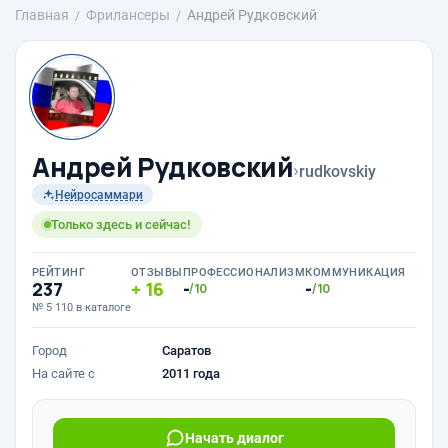
Главная
Фрилансеры
Андрей Рудковский
Андрей Рудковский
›
rudkovskiy
Нейросаммари
Только здесь и сейчас!
РЕЙТИНГ
ОТЗЫВЫ
ПРОФЕССИОНАЛИЗМ
КОММУНИКАЦИЯ
237
16
-
-
/10
/10
№ 5 110 в каталоге
Город
Саратов
На сайте с
2011 года
Начать диалог