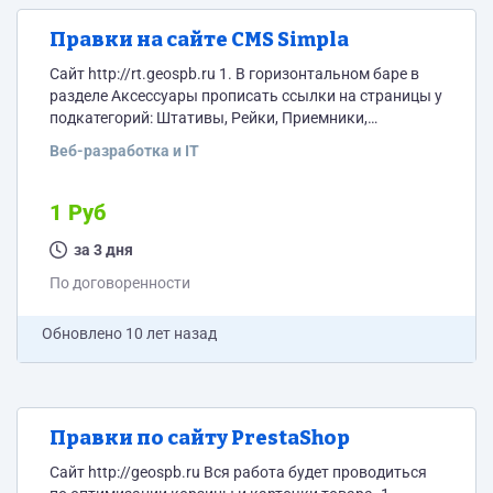
Правки на сайте CMS Simpla
Сайт http://rt.geospb.ru 1. В горизонтальном баре в
разделе Аксессуары прописать ссылки на страницы у
подкатегорий: Штативы, Рейки, Приемники,
Адаптеры. 2. Доработать фильтры, чтобы работал
Веб-разработка и IT
выбор нескольких параметров в одной категории.
Сейчас при выборе более одного параметра
категории никакие товары не отображаются. 3.
1 Руб
Откорректировать отображение сопутствующих
товаров. Сейчас у сопутствующий товаров не
за 3 дня
отображается цена и наплывает кнопка купить на
По договоренности
название товара. 4. Сделать так, чтобы...
Обновлено
10 лет назад
Правки по сайту PrestaShop
Сайт http://geospb.ru Вся работа будет проводиться