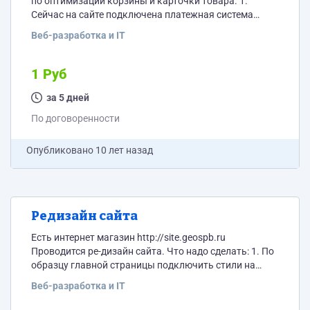
по оптимизации корзины и карточки товара. 1.
Сейчас на сайте подключена платежная система
Robokassa и тестовый вариант Тинькофф. Тинькофф
Веб-разработка и IT
протестирован и готов к работе. Необходимо
отключить модуль Robokassa и подключить в
рабочий режим Тинькофф. Так же необходимо стили
1 Руб
этого модуля привести в соответствие со стилем
сайта. 2. Работы по корзине. Купоны переименовать
за 5 дней
в Промокод под корзиной должно быть...
По договоренности
Опубликовано
10 лет назад
Редизайн сайта
Есть интернет магазин http://site.geospb.ru
Проводится ре-дизайн сайта. Что надо сделать: 1. По
образцу главной страницы подключить стили на
второстепенные, при необходимости провести
Веб-разработка и IT
элементы верстки. 2. Подключить на главную
страницу корзину и кнопку регистрации (на