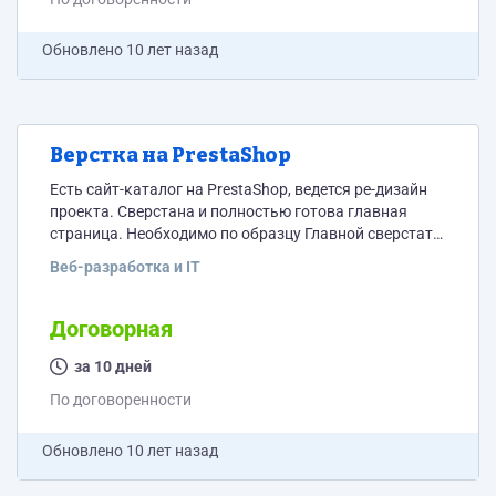
оставленный не грамотным...
Обновлено
10 лет назад
Верстка на PrestaShop
Есть сайт-каталог на PrestaShop, ведется ре-дизайн
проекта. Сверстана и полностью готова главная
страница. Необходимо по образцу Главной сверстать
остальные страницы. Сайт здесь http://site.geospb.ru
Веб-разработка и IT
Оплата договорная. Могу поэтапно по факту
выполненных объемов.
Договорная
за 10 дней
По договоренности
Обновлено
10 лет назад