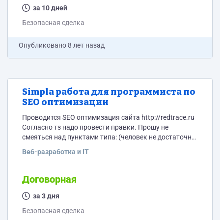
Сверстать дизайн на шаблон. Сайт будет
за 10 дней
многоязычный. Русский, немецкий, английский,
Безопасная сделка
испанский. Контент на всех языках есть. Надо
занести по одной позиции контента...
Опубликовано
8 лет назад
Simpla работа для программиста по
SEO оптимизации
Проводится SEO оптимизация сайта http://redtrace.ru
Согласно тз надо провести правки. Прошу не
смеяться над пунктами типа: (человек не достаточно
технически подкован) 5.1 Вынос стилей во внешние
Веб-разработка и IT
файлы Стили, прописанные через тег Стили,
прописанные через тег <style> в коде сайта,
рекомендуется вынести в отдельный файл чтобы при
Договорная
загрузке страниц снизить количество запросов к
серверу.. Или это: Важно! для страниц, где будут
за 3 дня
применены динамические параметры (например,...
Безопасная сделка