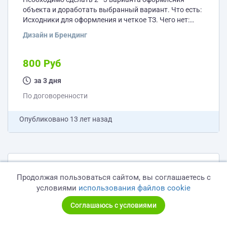
объекта и доработать выбранный вариант. Что есть:
Исходники для оформления и четкое ТЗ. Чего нет:
фантазии у меня.
Дизайн и Брендинг
800 Руб
за 3 дня
По договоренности
Опубликовано
13 лет назад
Сделать три GIF баннера
Продолжая пользоваться сайтом, вы соглашаетесь с
Необходимо создать три баннера для сайта
условиями
использования файлов cookie
http://iglovo.ru/o-posjolke Выдержать стиль сайта.
Баннеры gif c двумя ротациями, подогнать под
Соглашаюсь с условиями
ширину боковых модулей. Компановка
Веб-разработка и IT
вертикальная. Ширина, по моему мнению 180