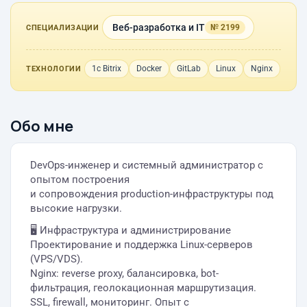
Веб-разработка и IT
№ 2199
СПЕЦИАЛИЗАЦИИ
1с Bitrix
Docker
GitLab
Linux
Nginx
ТЕХНОЛОГИИ
Обо мне
DevOps-инженер и системный администратор с
опытом построения
и сопровождения production-инфраструктуры под
высокие нагрузки.
🖥 Инфраструктура и администрирование
Проектирование и поддержка Linux-серверов
(VPS/VDS).
Nginx: reverse proxy, балансировка, bot-
фильтрация, геолокационная маршрутизация.
SSL, firewall, мониторинг. Опыт с