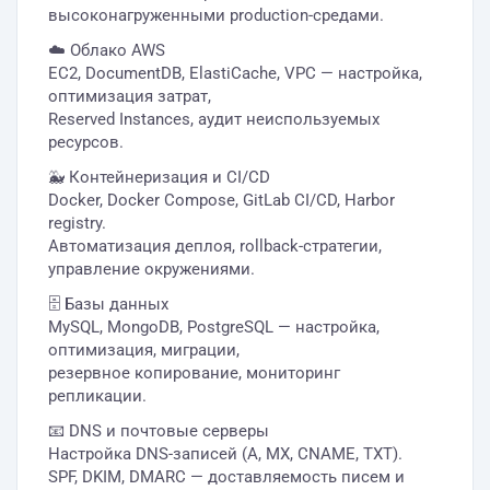
высоконагруженными production-средами.
☁️ Облако AWS
EC2, DocumentDB, ElastiCache, VPC — настройка,
оптимизация затрат,
Reserved Instances, аудит неиспользуемых
ресурсов.
🐳 Контейнеризация и CI/CD
Docker, Docker Compose, GitLab CI/CD, Harbor
registry.
Автоматизация деплоя, rollback-стратегии,
управление окружениями.
🗄 Базы данных
MySQL, MongoDB, PostgreSQL — настройка,
оптимизация, миграции,
резервное копирование, мониторинг
репликации.
📧 DNS и почтовые серверы
Настройка DNS-записей (A, MX, CNAME, TXT).
SPF, DKIM, DMARC — доставляемость писем и