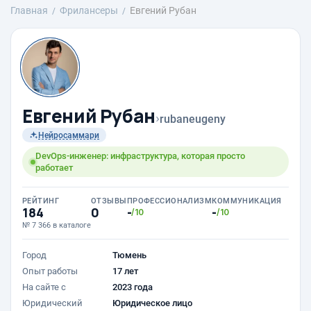
Главная
Фрилансеры
Евгений Рубан
Евгений Рубан
›
rubaneugeny
Нейросаммари
DevOps-инженер: инфраструктура, которая просто
работает
РЕЙТИНГ
ОТЗЫВЫ
ПРОФЕССИОНАЛИЗМ
КОММУНИКАЦИЯ
184
0
-
-
/10
/10
№ 7 366 в каталоге
Город
Тюмень
Опыт работы
17 лет
На сайте с
2023 года
Юридический
Юридическое лицо