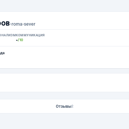
ров
›
roma-sever
ОНАЛИЗМ
КОММУНИКАЦИЯ
-
/10
ода
Отзывы
2