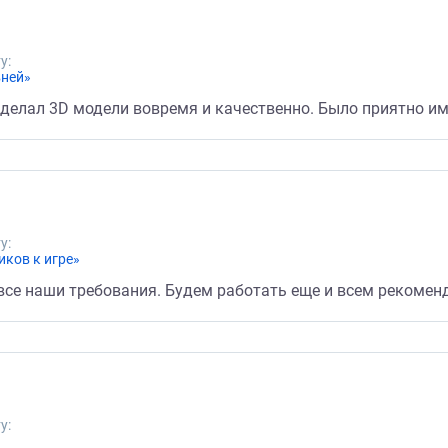
у:
вней»
сделал 3D модели вовремя и качественно. Было приятно им
у:
ков к игре»
все наши требования. Будем работать еще и всем рекомен
у: