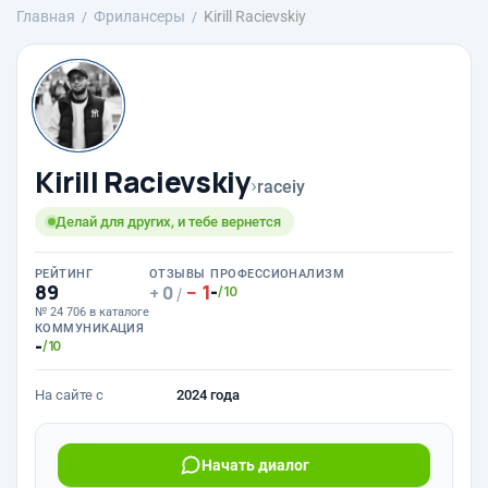
Главная
Фрилансеры
Kirill Racievskiy
Kirill Racievskiy
›
raceiy
Делай для других, и тебе вернется
РЕЙТИНГ
ОТЗЫВЫ
ПРОФЕССИОНАЛИЗМ
89
1
-
0
/10
/
№ 24 706 в каталоге
КОММУНИКАЦИЯ
-
/10
На сайте с
2024 года
Начать диалог