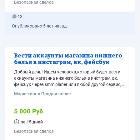
Безопасная сделка
13
Опубликовано
5 лет назад
Вести аккаунты магазина нижнего
белья в инстаграм, вк, фейсбук
Добрый день! Ищем человека,который будет вести
аккаунты магазина нижнего белья в инстграм, вк,
фейсбук через smm planer или любой другой сервис,
которым вы пользуетесь. Инстаграмм только
Маркетинг и Продвижение
развиваем, нужен красивый визуал! Необходимо: 1.
составлять контент план на 2 недели или месяц (по
согласованию) и утверждать его - каждый день - 1
5 000 Руб
пост. 2. писать стандартные тексты под фото с
продажей по шаблону с некоторой импровизацией...
за 15 дней
Безопасная сделка