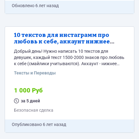
Обновлено
6 лет назад
10 текстов для инстаграмм про
любовь к себе, аккаунт нижнее
белье
Добрый день! Нужно написать 10 текстов для
девушек, каждый текст 1500-2000 знаков про любовь
к себе (смайлики учитываются). Аккаунт - нижнее
белье. Это может быть тексты на темы: - как любить
Тексты и Переводы
себя не смотря ни на что (тело не такое как я хочу и
прочее), сделать акцент например на том, что нужно
поменять угол зрения и взгляд на себя - как найти
1 000 Руб
мотивацию себя...
за 5 дней
Безопасная сделка
Опубликовано
6 лет назад