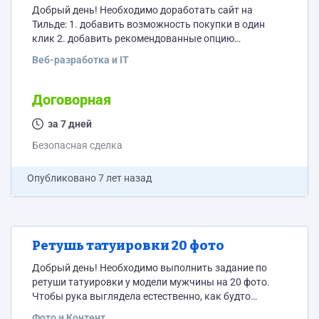
Добрый день! Необходимо доработать сайт на
Тильде: 1. добавить возможность покупки в один
клик 2. добавить рекомендованные опцию
"рекомендованные товары" 3. добавить ссылку
Веб-разработка и IT
"возврат товара" в окне заполнения формы на
покупку товара 4. провести аудит сайта и
предложить рекомендации по оптимизации для
Договорная
удобства пользователей. Сайт www.kaysershop.ru
за 7 дней
Безопасная сделка
Опубликовано
7 лет назад
Ретушь татуировки 20 фото
Добрый день! Необходимо выполнить задание по
ретуши татуировки у модели мужчины на 20 фото.
Чтобы рука выглядела естественно, как будто
татуировки нет.
Фото и Контент