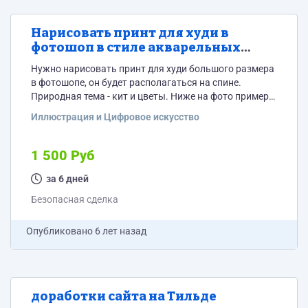
Нарисовать принт для худи в
фотошоп в стиле акварельных
красок
Нужно нарисовать принт для худи большого размера
в фотошопе, он будет располагаться на спине.
Природная тема - кит и цветы. Ниже на фото пример
техники, что значит для меня акварель (рисунок
Иллюстрация и Цифровое искусство
сделан на бумаге, мне нужен такой же но в
графическом редакторе для принта). Нужно чтобы
обязательно принт был в фотошопе или других
1 500 Руб
графических программах. Принт нужен не просто на
бумаге! Это важно.
за 6 дней
Безопасная сделка
Опубликовано
6 лет назад
доработки сайта на Тильде