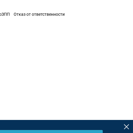
ЗоЗПП
Отказ от ответственности