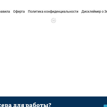
равила
Оферта
Политика конфиденциальности
Дисклеймер о 
ера для работы?