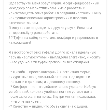
Здравствуйте, меня зовут Нурия. Я сертифицированный
менеджер по маркетплейсам. Умею работать с
клиентами,есть опыт работы в создании карточек. Пишу
наилучшие описания,характеристики и любезно
отвечаю отзывам.
Я могу также предлодить и другие услуги. Если вам
интересно,буду рада работать.
? ? Туфли на каблуке — стиль, комфорт и уверенность в
каждом шаге!
Я в восторге от этих туфель! Долго искала идеальную
пару на каблуке: чтобы и выглядели элегантно, и носить
было удобно. Эти туфли превзошли все ожидания!
- ? Дизайн — просто шикарный! Элегантная форма,
аккуратные швы, стильный оттенок. Подходят и к
платью, и к джинсам, и к деловому костюму.
- ? Комфорт — вот что действительно удивило. Каблук
устойчивый, колодка удобная, ноги не устают даже
после целого дня на ногах. Внутри мягкая подкладка,
ничего не натирает.
- ? Качество — видно, что обувь сделана с душой.