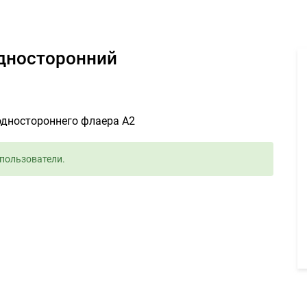
ть макет флаера А2 односторонний - Задание для фрилансеров #
односторонний
одностороннего флаера А2
пользователи.