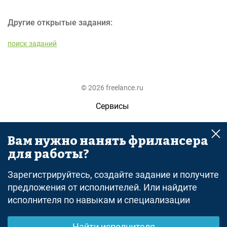
Другие открытые задания:
поиск заданий
© 2026 freelance.ru
Сервисы
Помощь
Вам нужно нанять фрилансера
Поиск
для работы?
Правила
Зарегистрируйтесь, создайте задание и получите
Оферта
предложения от исполнителей. Или найдите
исполнителя по навыкам и специализации
Политика конфиденциальности
Дисклеймер о ЗоЗПП
Найти исполнителя