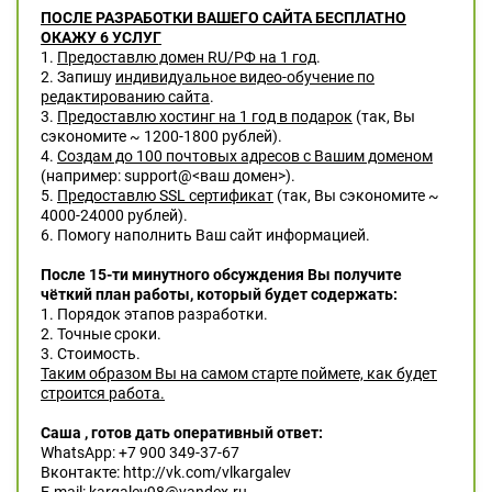
ПОСЛЕ РАЗРАБОТКИ ВАШЕГО САЙТА БЕСПЛАТНО
ОКАЖУ 6 УСЛУГ
1.
Предоставлю домен RU/РФ на 1 год
.
2. Запишу
индивидуальное видео-обучение по
редактированию сайта
.
3.
Предоставлю хостинг на 1 год в подарок
(так, Вы
сэкономите ~ 1200-1800 рублей).
4.
Создам до 100 почтовых адресов с Вашим доменом
(например: support@<ваш домен>).
5.
Предоставлю SSL сертификат
(так, Вы сэкономите ~
4000-24000 рублей).
6. Помогу наполнить Ваш сайт информацией.
После 15-ти минутного обсуждения Вы получите
чёткий план работы, который будет содержать:
1. Порядок этапов разработки.
2. Точные сроки.
3. Стоимость.
Таким образом Вы на самом старте поймете, как будет
строится работа.
Саша , готов дать оперативный ответ:
WhatsApp: +7 900 349-37-67
Вконтакте: http://vk.com/vlkargalev