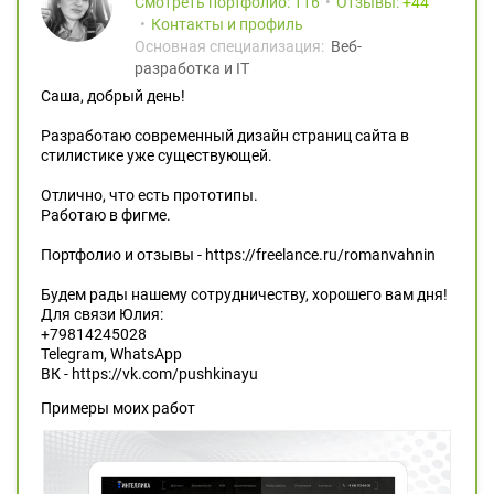
Смотреть портфолио: 116
Отзывы:
44
Контакты и профиль
Основная специализация:
Веб-
разработка и IT
Саша, добрый день!
Разработаю современный дизайн страниц сайта в
стилистике уже существующей.
Отлично, что есть прототипы.
Работаю в фигме.
Портфолио и отзывы - https://freelance.ru/romanvahnin
Будем рады нашему сотрудничеству, хорошего вам дня!
Для связи Юлия:
+79814245028
Telegram, WhatsApp
ВК - https://vk.com/pushkinayu
Примеры моих работ