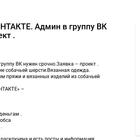
 Админ в группу ВК нужен срочно.Заявка – проект . 15000руб. -
кт .
руппу ВК нужен срочно.Заявка – проект .
е собачьей шерсти.Вязанная одежда.
ом пряжи и вязанных изделий из собачьей
ОНТАКТЕ» –
деньгам .
жобса
.
то раскручена и есть посты и информация