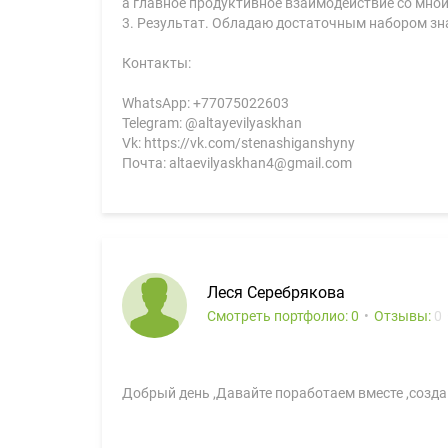
а главное продуктивное взаимодействие со мной
3. Результат. Обладаю достаточным набором зн
Контакты:
WhatsApp: +77075022603
Telegram: @altayevilyaskhan
Vk: https://vk.com/stenashiganshyny
Почта: altaevilyaskhan4@gmail.com
Леся Серебрякова
Смотреть портфолио: 0
Отзывы:
0
Добрый день ,Давайте поработаем вместе ,созд