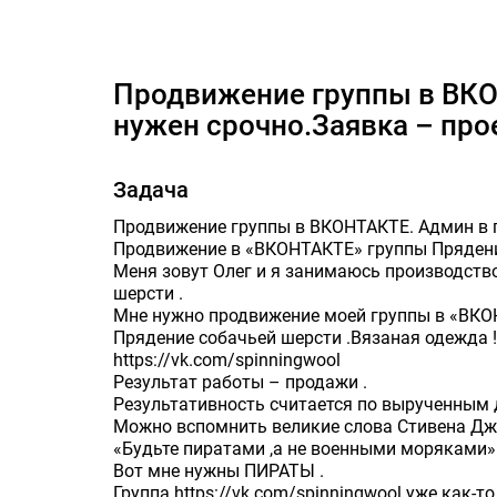
Продвижение группы в ВКОНТАКТЕ.
Продвижение группы в ВКОНТАКТЕ. Админ в группу ВК
нужен срочно.Заявка – прое
Задача
Продвижение группы в ВКОНТАКТЕ. Админ в г
Продвижение в «ВКОНТАКТЕ» группы Прядени
Меня зовут Олег и я занимаюсь производств
шерсти .
Мне нужно продвижение моей группы в «ВК
Прядение собачьей шерсти .Вязаная одежда !
https://vk.com/spinningwool
Результат работы – продажи .
Результативность считается по вырученным 
Можно вспомнить великие слова Стивена Д
«Будьте пиратами ,а не военными моряками» 
Вот мне нужны ПИРАТЫ .
Группа https://vk.com/spinningwool уже как-