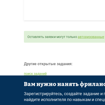
Оставлять заявки могут только
авторизованные
Другие открытые задания:
поиск заданий
Вам нужно нанять фриланс
© 2026 freelance.ru
Сервисы
Помощь
Поиск
П
Зарегистрируйтесь, создайте задание и
найдите исполнителя по навыкам и спе