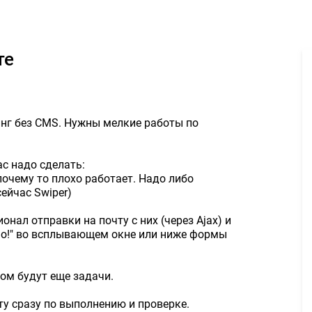
нить js галерею на сайте 1000руб. - Задание для фрилансеров #13
те
инг без CMS. Нужны мелкие работы по
ас надо сделать:
почему то плохо работает. Надо либо
сейчас Swiper)
онал отправки на почту с них (через Ajax) и
но!" во всплывающем окне или ниже формы
том будут еще задачи.
ту сразу по выполнению и проверке.