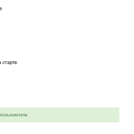
е
 старте.
пользователи.