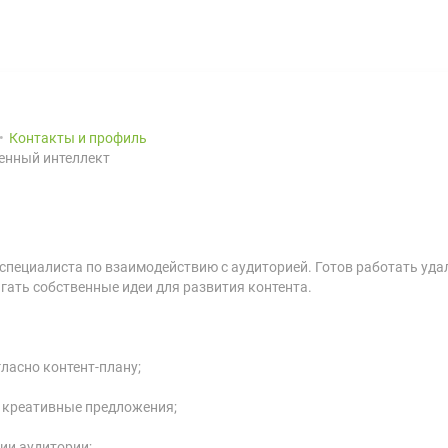
Контакты и профиль
енный интеллект
и специалиста по взаимодействию с аудиторией. Готов работать уд
агать собственные идеи для развития контента.
ласно контент-плану;
ь креативные предложения;
ии аудитории;