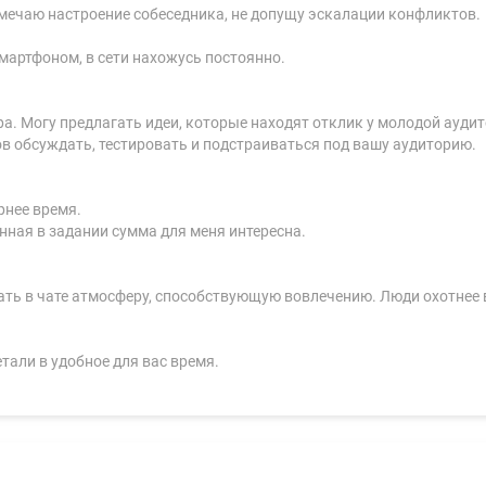
амечаю настроение собеседника, не допущу эскалации конфликтов.
смартфоном, в сети нахожусь постоянно.
а. Могу предлагать идеи, которые находят отклик у молодой аудит
отов обсуждать, тестировать и подстраиваться под вашу аудиторию.
рнее время.
нная в задании сумма для меня интересна.
вать в чате атмосферу, способствующую вовлечению. Люди охотнее 
етали в удобное для вас время.