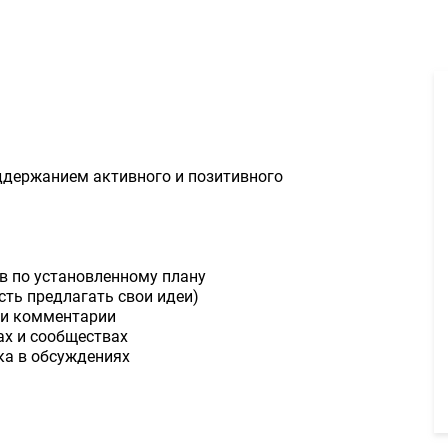
ератор онлайн-чата 50000руб. - Задание для фрилансеров #1665
ддержанием активного и позитивного
в по установленному плану
сть предлагать свои идеи)
 и комментарии
ах и сообществах
ка в обсуждениях