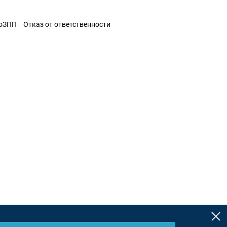
ЗоЗПП
Отказ от ответственности