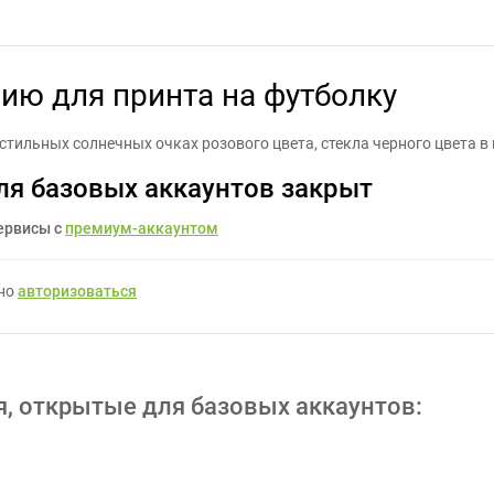
ь иллюстрацию для принта на футболку - Задание для фрилансеро
ию для принта на футболку
стильных солнечных очках розового цвета, стекла черного цвета в
ля базовых аккаунтов закрыт
ервисы с
премиум-аккаунтом
жно
авторизоваться
я, открытые для базовых аккаунтов: