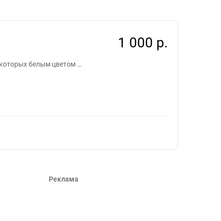
в #1622458
1 000 р.
 которых белым цветом …
Реклама