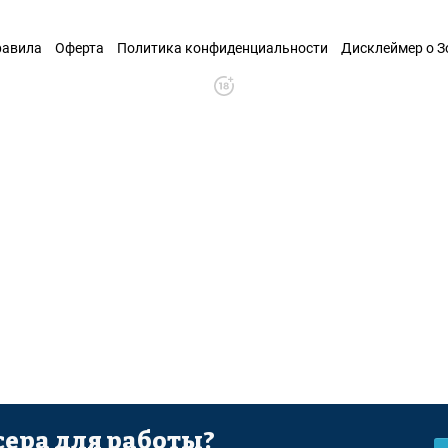
равила
Оферта
Политика конфиденциальности
Дисклеймер о 
ера для работы?