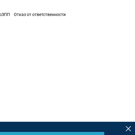
ЗоЗПП
Отказ от ответственности