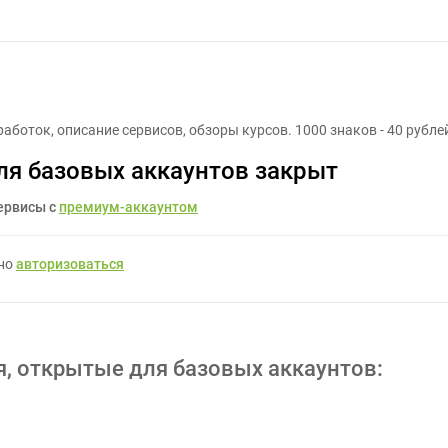
Написание статей - Задание для фрилансеров #683783
работок, описание сервисов, обзоры курсов. 1000 знаков - 40 рубле
ля базовых аккаунтов закрыт
ервисы с
премиум-аккаунтом
жно
авторизоваться
я, открытые для базовых аккаунтов: