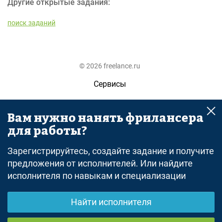
Другие открытые задания:
поиск заданий
© 2026 freelance.ru
Сервисы
Помощь
Вам нужно нанять фрилансера
Поиск
для работы?
Правила
Зарегистрируйтесь, создайте задание и получите
Оферта
предложения от исполнителей. Или найдите
исполнителя по навыкам и специализации
Политика конфиденциальности
Дисклеймер о ЗоЗПП
Найти исполнителя
Отказ от ответственности