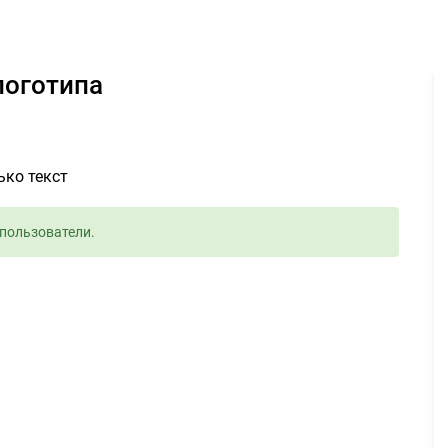
изитной карты без логотипа 300руб. - Задание для фрилансеров 
логотипа
ько текст
пользователи.