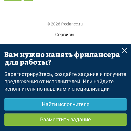
© 2026 freelance.ru
Сервисы
Помощь
Вам нужно нанять фрилансера
Поиск
для работы?
Правила
Зарегистрируйтесь, создайте задание и получите
Оферта
предложения от исполнителей. Или найдите
исполнителя по навыкам и специализации
Политика конфиденциальности
Дисклеймер о ЗоЗПП
Найти исполнителя
Отказ от ответственности
Разместить задание