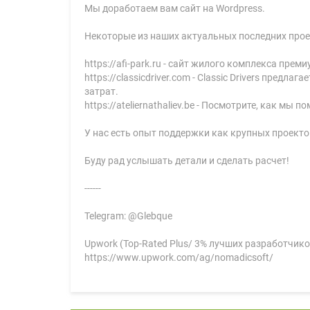
Мы доработаем вам сайт на Wordpress.
Некоторые из наших актуальных последних прое
https://afi-park.ru - сайт жилого комплекса пре
https://classicdriver.com - Classic Drivers пре
затрат.
https://ateliernathaliev.be - Посмотрите, как 
У нас есть опыт поддержки как крупных проектов
Буду рад услышать детали и сделать расчет!
------
Telegram: @Glebque
Upwork (Top-Rated Plus/ 3% лучших разработчико
https://www.upwork.com/ag/nomadicsoft/