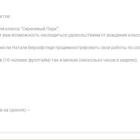
ктов :
миум-класса “Сиреневый Парк”.
длагает вам возможность насладиться удовольствием от вождения кла
мы помогли Натали Верхофстеде продемонстрировать свои работы по 
 (10 человек фуллтайм) так и мелких (несколько часов в неделю).
в на Upwork) —