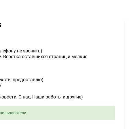
лать сайт на WordPress 5000руб. - Задание для фрилансеров #15
s
телефону не звонить)
. Верстка оставшихся страниц и мелкие
тексты предоставлю)
/
овости, О нас, Наши работы и другие)
пользователи.