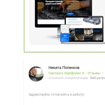
Никита Попенков
Смотреть портфолио: 0
Отзывы:
0
Основная специализация:
Веб-разра
Здравствуйте, готов взять в работу!