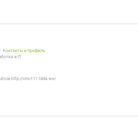
Контакты и профиль
ботка и IT
тов http://ono111.tilda.ws/